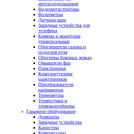
автохолодильников
Видеорегистраторы
Вольтметры
Датчики шин
Зарядные устройства для
телефона
Камеры и мониторы
универсальные
Обогреватели салона и
подогрев руля
Обогревы боковых зеркал
Омыватели фар
Парктроники
Комплектующие
парктроников
Преобразователи
напряжения
Термометры
Термосумки и
термоконтейнеры
Гаражное оборудование
Домкраты
Зарядные устройства
Канистры
Компрессоры