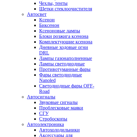
Чехлы, тенты
Щетки стеклоочистителя
Автосвет
Ксенон
Биксенон
Ксеноновые лампы
Блоки розжига ксенона
Комплектующие ксенона
Дневные ходовые огни
DRL
Лампы газонаполненные
Лампы светодиодные
Противотуманные фары
Фары светодиодные
Nanoled
Светодиодные фары OFF-
Road
Автосигналы
Звуковые сигналы
Проблесковые маяки
СГУ
Стробоскопы
Автоэлектроника
Автохолодильники
Аксессуары для