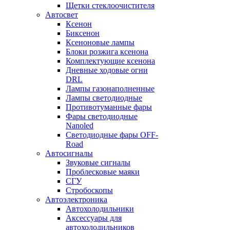
Щетки стеклоочистителя
Автосвет
Ксенон
Биксенон
Ксеноновые лампы
Блоки розжига ксенона
Комплектующие ксенона
Дневные ходовые огни
DRL
Лампы газонаполненные
Лампы светодиодные
Противотуманные фары
Фары светодиодные
Nanoled
Светодиодные фары OFF-
Road
Автосигналы
Звуковые сигналы
Проблесковые маяки
СГУ
Стробоскопы
Автоэлектроника
Автохолодильники
Аксессуары для
автохолодильников