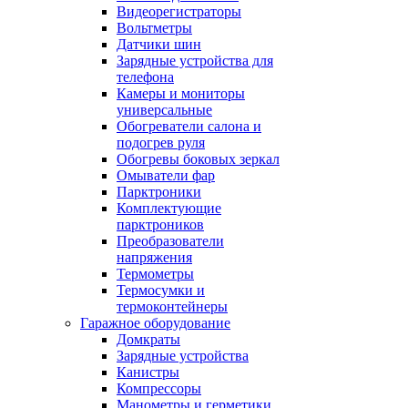
Видеорегистраторы
Вольтметры
Датчики шин
Зарядные устройства для
телефона
Камеры и мониторы
универсальные
Обогреватели салона и
подогрев руля
Обогревы боковых зеркал
Омыватели фар
Парктроники
Комплектующие
парктроников
Преобразователи
напряжения
Термометры
Термосумки и
термоконтейнеры
Гаражное оборудование
Домкраты
Зарядные устройства
Канистры
Компрессоры
Манометры и герметики