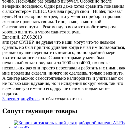
точно. Несколько раз реально выручал. Особенно после
вечерних поседелок. Один раз даже хотел сравнить показания
с алкотестером ИДПС. Сначала продул свой - Hunter, показал
нули. Инспектор посмотрел, что у меня за прибор и пропало
желание проверять своим. Типо, знаю, знаю такой.
Счастливого пути... Рекомендую всем кто любит вечером
хорошо выпить, а утром садится за руль.
Евгений
,
27.06.2013
аппарат СУПЕР, не думал что наши могут что-то дельное
сделать, но был приятно удивлен когда начал им пользоваться,
реально лучше переплатить немного, но по крайней мере
хватит на многие года. С алкотесторами у меня был
печальный опыт покупал и за 1000 и за 4000, но после
нескольких раз они просто переставали работать и с ними, как
мне продавцы сказали, ничего не сделаешь, только выкинуть.
А хантер можно самостоятельно калибровать и учитывает он
не только мои вдувания, но и испарения вокруг меня, так что
всем советую именно его, другие с ним в подметки не
годятся.
Зарегистрируйтесь
, чтобы создать отзыв.
Сопутствующие товары