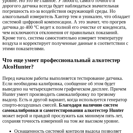
уровне. Но это не главное. У любого, самого точного и
дорогого датчика всегда будет наблюдаться значительная
погрешность из-за воздействия окружающей среды. Но
алкогольный измеритель Хантер тем и уникален, что обладает
системой цифровой компенсации. А это значит, что прогрев
датчика до 400 °С ведет к полной его очистке от конденсата,
чем исключаются отклонения от правильных показаний.
Кроме того, система самостоятельно измеряет температуру
воздуха и корректирует полученные данные в соответствии с
этими показателями.
Что еще умеет профессиональный алкотестер
AlcoHunter?
Перед началом работы выполняется тестирование датчика.
Если необходима калибровка, сообщение об этом будет
выведено на четырехцветном графическом дисплее. Причем
Hunter умеет производить самокалибровку по трезвому
выдоху. Есть и другой вариант, когда используется генератор
спирто-воздушных смесей.
Благодаря наличию систем
самокалибровки и самотестирования алкотестер Hunter
может верой и правдой прослужить как минимум пять лет,
сохраняя точность измерений на том же высоком уровне.
Оснащенность системой контроля выдоха позволяет