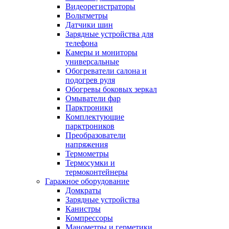
Видеорегистраторы
Вольтметры
Датчики шин
Зарядные устройства для
телефона
Камеры и мониторы
универсальные
Обогреватели салона и
подогрев руля
Обогревы боковых зеркал
Омыватели фар
Парктроники
Комплектующие
парктроников
Преобразователи
напряжения
Термометры
Термосумки и
термоконтейнеры
Гаражное оборудование
Домкраты
Зарядные устройства
Канистры
Компрессоры
Манометры и герметики