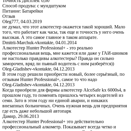
Точность Дисплея
:
0,00
Способ продува
:
с мундштуком
Питание
:
Батарейки
Отзыв
Oleg777
,
04.03.2019
не думал, что этот алкотестер окажется такой хороший. Мало
того, что работает как часы, так еще и точность у него очень
высокая. А это самое главное в таком аппарате.
Dmitrii-Marchuk-vkontakte
,
04.01.2014
Алкотестер Hunter Professional+ - это реально
профессиональная вещь, мне кажется или даже у ГАИ-шников
не настолько правдивы алкотестеры? Правда он сильно
заморочен, вряд ли пьяный водитель с ним разберётся))
Oleg-Gladishev-vkontakte
,
04.12.2013
В этом году решили приобрести новый, более серьёзный, по
отзывам Hunter Professional+, самое то что надо
Oleg-Gladishev-vkontakte
,
04.12.2013
Когда приобрели для фирмы алкотестер AlcoSafe kx 6000s4, в
прошлом году, то поменять пришлось четырех водителей из
семи. Зато в этом году ни единой аварии, и никаких
внезапных больничных. Очень нужная вещь для предприятия
где есть даже небольшой автопарк
Дамир
,
29.06.2013
Алкотестер Hunter Professional+ это действительно
профессиональный алкометр. Показывает всегда четко и