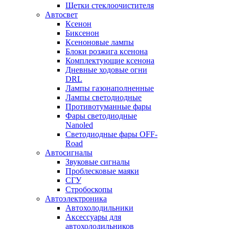
Щетки стеклоочистителя
Автосвет
Ксенон
Биксенон
Ксеноновые лампы
Блоки розжига ксенона
Комплектующие ксенона
Дневные ходовые огни
DRL
Лампы газонаполненные
Лампы светодиодные
Противотуманные фары
Фары светодиодные
Nanoled
Светодиодные фары OFF-
Road
Автосигналы
Звуковые сигналы
Проблесковые маяки
СГУ
Стробоскопы
Автоэлектроника
Автохолодильники
Аксессуары для
автохолодильников