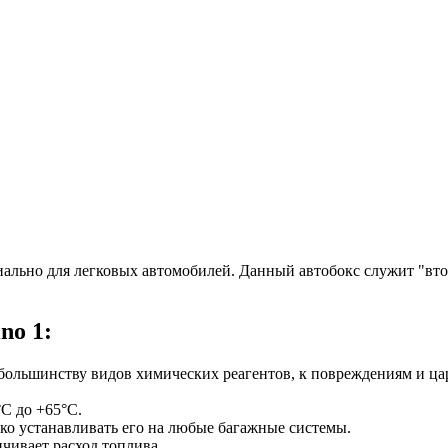
циально для легковых автомобилей. Данный автобокс служит "в
no 1:
 большинству видов химических реагентов, к повреждениям и ца
C до +65°C.
гко устанавливать его на любые багажные системы.
чивает расход топлива.