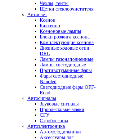
Чехлы, тенты
Щетки стеклоочистителя
Автосвет
Ксенон
Биксенон
Ксеноновые лампы
Блоки розжига ксенона
Комплектующие ксенона
Дневные ходовые огни
DRL
Лампы газонаполненные
Лампы светодиодные
Противотуманные фары
Фары светодиодные
Nanoled
Светодиодные фары OFF-
Road
Автосигналы
Звуковые сигналы
Проблесковые маяки
СГУ
Стробоскопы
Автоэлектроника
Автохолодильники
Аксессуары для