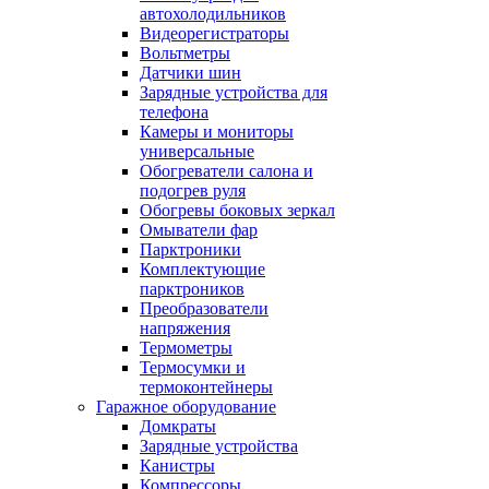
автохолодильников
Видеорегистраторы
Вольтметры
Датчики шин
Зарядные устройства для
телефона
Камеры и мониторы
универсальные
Обогреватели салона и
подогрев руля
Обогревы боковых зеркал
Омыватели фар
Парктроники
Комплектующие
парктроников
Преобразователи
напряжения
Термометры
Термосумки и
термоконтейнеры
Гаражное оборудование
Домкраты
Зарядные устройства
Канистры
Компрессоры