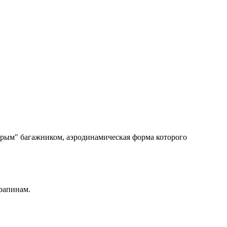
торым" багажником, аэродинамическая форма которого
рапинам.