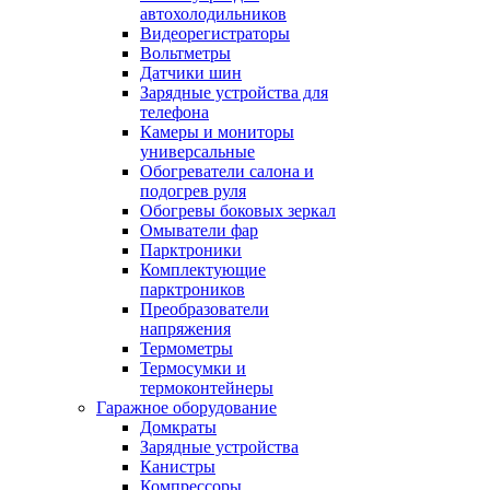
автохолодильников
Видеорегистраторы
Вольтметры
Датчики шин
Зарядные устройства для
телефона
Камеры и мониторы
универсальные
Обогреватели салона и
подогрев руля
Обогревы боковых зеркал
Омыватели фар
Парктроники
Комплектующие
парктроников
Преобразователи
напряжения
Термометры
Термосумки и
термоконтейнеры
Гаражное оборудование
Домкраты
Зарядные устройства
Канистры
Компрессоры