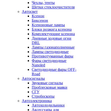
Чехлы, тенты
Щетки стеклоочистителя
Автосвет
Ксенон
Биксенон
Ксеноновые лампы
Блоки розжига ксенона
Комплектующие ксенона
Дневные ходовые огни
DRL
Лампы газонаполненные
Лампы светодиодные
Противотуманные фары
Фары светодиодные
Nanoled
Светодиодные фары OFF-
Road
Автосигналы
Звуковые сигналы
Проблесковые маяки
СГУ
Стробоскопы
Автоэлектроника
Автохолодильники
Аксессуары для