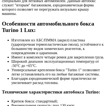
специально для легковых автомобилей. Данный автобокс
служит "вторым" багажником, аэродинамическая форма
которого позволяет не перегружать визуально крышу
машины.
Особенности автомобильного бокса
Turino 1 Lux:
Изготовлен из АБС/ПММА (акрил) пластика
(ударопрочная термопластическая смола), устойчивого к
большинству видов химических реагентов, к
повреждениям и царапинам.
Имеют в комплекте четыре ремня для закрепления груза.
Широкий диапазон эксплуатационных температур от
-50°C до +65°C.
Универсальные крепления бокса "Turino 1" позволяют
легко устанавливать его на любые багажные системы.
Благодаря аэродинамической форме практически не
увеличивает расход топлива.
Технические характеристики автобокса Turino:
Крепеж бокса: стандартный;
Рекомендуемая скорость: max 130 км/ч;