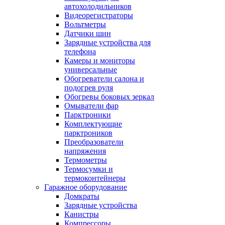
автохолодильников
Видеорегистраторы
Вольтметры
Датчики шин
Зарядные устройства для
телефона
Камеры и мониторы
универсальные
Обогреватели салона и
подогрев руля
Обогревы боковых зеркал
Омыватели фар
Парктроники
Комплектующие
парктроников
Преобразователи
напряжения
Термометры
Термосумки и
термоконтейнеры
Гаражное оборудование
Домкраты
Зарядные устройства
Канистры
Компрессоры