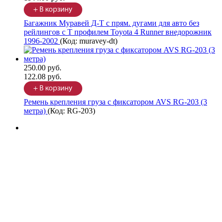
Багажник Муравей Д-Т с прям. дугами для авто без
рейлингов с Т профилем Toyota 4 Runner внедорожник
1996-2002
(Код:
muravey-dt
)
250.00 руб.
122.08 руб.
Ремень крепления груза с фиксатором AVS RG-203 (3
метра)
(Код:
RG-203
)