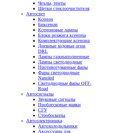
Чехлы, тенты
Щетки стеклоочистителя
Автосвет
Ксенон
Биксенон
Ксеноновые лампы
Блоки розжига ксенона
Комплектующие ксенона
Дневные ходовые огни
DRL
Лампы газонаполненные
Лампы светодиодные
Противотуманные фары
Фары светодиодные
Nanoled
Светодиодные фары OFF-
Road
Автосигналы
Звуковые сигналы
Проблесковые маяки
СГУ
Стробоскопы
Автоэлектроника
Автохолодильники
Аксессуары для