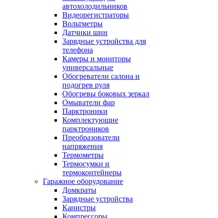
автохолодильников
Видеорегистраторы
Вольтметры
Датчики шин
Зарядные устройства для
телефона
Камеры и мониторы
универсальные
Обогреватели салона и
подогрев руля
Обогревы боковых зеркал
Омыватели фар
Парктроники
Комплектующие
парктроников
Преобразователи
напряжения
Термометры
Термосумки и
термоконтейнеры
Гаражное оборудование
Домкраты
Зарядные устройства
Канистры
Компрессоры