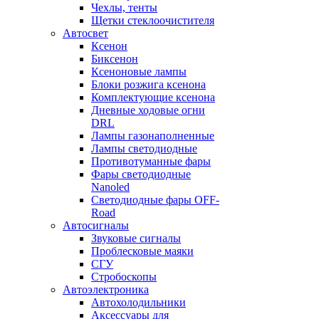
Чехлы, тенты
Щетки стеклоочистителя
Автосвет
Ксенон
Биксенон
Ксеноновые лампы
Блоки розжига ксенона
Комплектующие ксенона
Дневные ходовые огни
DRL
Лампы газонаполненные
Лампы светодиодные
Противотуманные фары
Фары светодиодные
Nanoled
Светодиодные фары OFF-
Road
Автосигналы
Звуковые сигналы
Проблесковые маяки
СГУ
Стробоскопы
Автоэлектроника
Автохолодильники
Аксессуары для