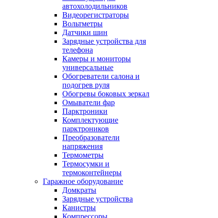
автохолодильников
Видеорегистраторы
Вольтметры
Датчики шин
Зарядные устройства для
телефона
Камеры и мониторы
универсальные
Обогреватели салона и
подогрев руля
Обогревы боковых зеркал
Омыватели фар
Парктроники
Комплектующие
парктроников
Преобразователи
напряжения
Термометры
Термосумки и
термоконтейнеры
Гаражное оборудование
Домкраты
Зарядные устройства
Канистры
Компрессоры