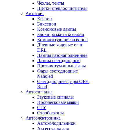
Чехлы, тенты
Щетки стеклоочистителя
Автосвет
Ксенон
Биксенон
Ксеноновые лампы
Блоки розжига ксенона
Комплектующие ксенона
Дневные ходовые огни
DRL
Лампы газонаполненные
Лампы светодиодные
Противотуманные фары
Фары светодиодные
Nanoled
Светодиодные фары OFF-
Road
Автосигналы
Звуковые сигналы
Проблесковые маяки
СГУ
Стробоскопы
Автоэлектроника
Автохолодильники
Аксессуары для