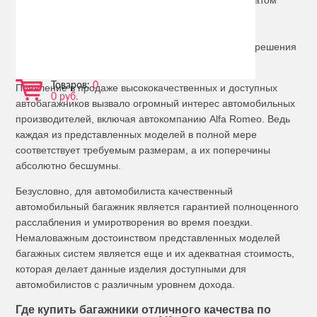
Создание таких багажных систем является результатом
многолетнего труда высококвалифицированных
специалистов, а также научных аэродинамических
исследований, которые проводились учеными для решения
проблем с раздражающими шумами.
Товаров:
0
Появление в продаже высококачественных и доступных
0 руб.
автобагажников вызвало огромный интерес автомобильных
производителей, включая автокомпанию Alfa Romeo. Ведь
каждая из представленных моделей в полной мере
соответствует требуемым размерам, а их поперечины
абсолютно бесшумны.
Безусловно, для автомобилиста качественный
автомобильный багажник является гарантией полноценного
расслабления и умиротворения во время поездки.
Немаловажным достоинством представленных моделей
багажных систем является еще и их адекватная стоимость,
которая делает данные изделия доступными для
автомобилистов с различным уровнем дохода.
Где купить багажники отличного качества по