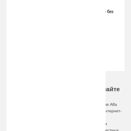
Багажник Муравей Д2 с прям. дугами для авто без
рейлингов ALFA ROMEO 166 седан 2004-…
(Код:
muravey-d2
)
Производитель:
Муравей
1211.00 руб.
1990.00 руб.
Хотите купить багажник на Alfa
Romeo по доступной цене, сделайте
заказ на сайте!
Для тех, кто ищет базовый багажник для автомобиля Alfa
Romeo по оптимальной цене, стоит обратиться в интернет-
магазин Avto-Hol.ru. Именно здесь можно найти
функциональные, бесшумные, стильные и при этом
недорогие автомобильные багажники от самых известных