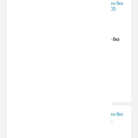
Есть в наличии
Добавить к сравнению
Отзывов (0)
Багажник Муравей Д2 с прям. дугами для авто без
рейлингов ALFA ROMEO 166 седан 1998-2003
(Код:
muravey-d2
)
Производитель:
Муравей
1211.00 руб.
1990.00 руб.
Есть в наличии
Добавить к сравнению
Отзывов (0)