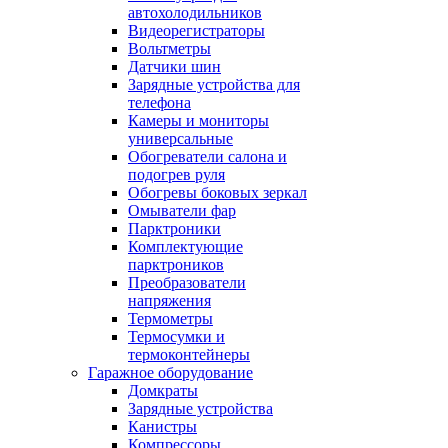
автохолодильников
Видеорегистраторы
Вольтметры
Датчики шин
Зарядные устройства для
телефона
Камеры и мониторы
универсальные
Обогреватели салона и
подогрев руля
Обогревы боковых зеркал
Омыватели фар
Парктроники
Комплектующие
парктроников
Преобразователи
напряжения
Термометры
Термосумки и
термоконтейнеры
Гаражное оборудование
Домкраты
Зарядные устройства
Канистры
Компрессоры