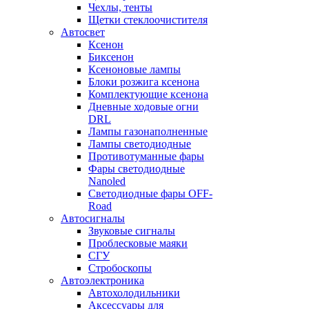
Чехлы, тенты
Щетки стеклоочистителя
Автосвет
Ксенон
Биксенон
Ксеноновые лампы
Блоки розжига ксенона
Комплектующие ксенона
Дневные ходовые огни
DRL
Лампы газонаполненные
Лампы светодиодные
Противотуманные фары
Фары светодиодные
Nanoled
Светодиодные фары OFF-
Road
Автосигналы
Звуковые сигналы
Проблесковые маяки
СГУ
Стробоскопы
Автоэлектроника
Автохолодильники
Аксессуары для