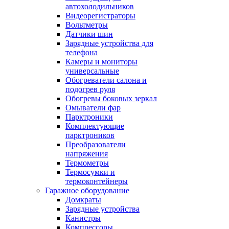
автохолодильников
Видеорегистраторы
Вольтметры
Датчики шин
Зарядные устройства для
телефона
Камеры и мониторы
универсальные
Обогреватели салона и
подогрев руля
Обогревы боковых зеркал
Омыватели фар
Парктроники
Комплектующие
парктроников
Преобразователи
напряжения
Термометры
Термосумки и
термоконтейнеры
Гаражное оборудование
Домкраты
Зарядные устройства
Канистры
Компрессоры