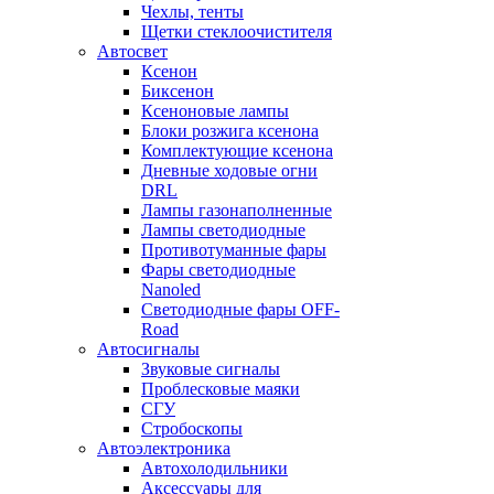
Чехлы, тенты
Щетки стеклоочистителя
Автосвет
Ксенон
Биксенон
Ксеноновые лампы
Блоки розжига ксенона
Комплектующие ксенона
Дневные ходовые огни
DRL
Лампы газонаполненные
Лампы светодиодные
Противотуманные фары
Фары светодиодные
Nanoled
Светодиодные фары OFF-
Road
Автосигналы
Звуковые сигналы
Проблесковые маяки
СГУ
Стробоскопы
Автоэлектроника
Автохолодильники
Аксессуары для