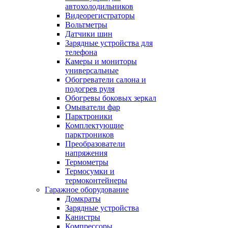
автохолодильников
Видеорегистраторы
Вольтметры
Датчики шин
Зарядные устройства для
телефона
Камеры и мониторы
универсальные
Обогреватели салона и
подогрев руля
Обогревы боковых зеркал
Омыватели фар
Парктроники
Комплектующие
парктроников
Преобразователи
напряжения
Термометры
Термосумки и
термоконтейнеры
Гаражное оборудование
Домкраты
Зарядные устройства
Канистры
Компрессоры