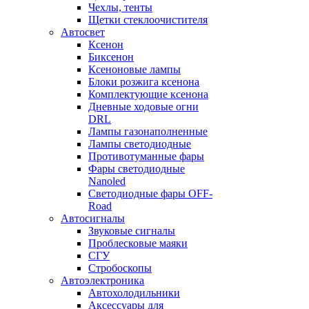
Чехлы, тенты
Щетки стеклоочистителя
Автосвет
Ксенон
Биксенон
Ксеноновые лампы
Блоки розжига ксенона
Комплектующие ксенона
Дневные ходовые огни
DRL
Лампы газонаполненные
Лампы светодиодные
Противотуманные фары
Фары светодиодные
Nanoled
Светодиодные фары OFF-
Road
Автосигналы
Звуковые сигналы
Проблесковые маяки
СГУ
Стробоскопы
Автоэлектроника
Автохолодильники
Аксессуары для