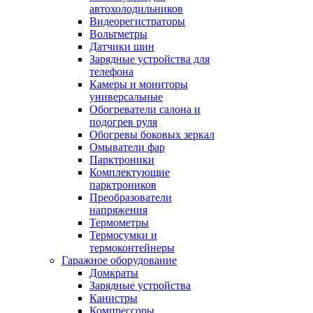
автохолодильников
Видеорегистраторы
Вольтметры
Датчики шин
Зарядные устройства для
телефона
Камеры и мониторы
универсальные
Обогреватели салона и
подогрев руля
Обогревы боковых зеркал
Омыватели фар
Парктроники
Комплектующие
парктроников
Преобразователи
напряжения
Термометры
Термосумки и
термоконтейнеры
Гаражное оборудование
Домкраты
Зарядные устройства
Канистры
Компрессоры