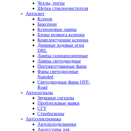
Чехлы, тенты
Щетки стеклоочистителя
Автосвет
Ксенон
Биксенон
Ксеноновые лампы
Блоки розжига ксенона
Комплектующие ксенона
Дневные ходовые огни
DRL
Лампы газонаполненные
Лампы светодиодные
Противотуманные фары
Фары светодиодные
Nanoled
Светодиодные фары OFF-
Road
Автосигналы
Звуковые сигналы
Проблесковые маяки
СГУ
Стробоскопы
Автоэлектроника
Автохолодильники
Аксессуары для