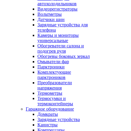
автохолодильников
Видеорегистраторы
Вольтметры
Датчики шин
Зарядные устройства для
телефона
Камеры и мониторы
универсальные
Обогреватели салона и
подогрев руля
Обогревы боковых зеркал
Омыватели фар
Парктроники
Комплектующие
парктроников
Преобразователи
напряжения
Термометры
Термосумки и
термоконтейнеры
Гаражное оборудование
Домкраты
Зарядные устройства
Канистры
Компрессоры