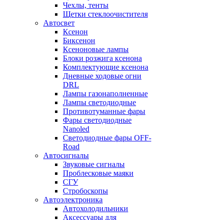
Чехлы, тенты
Щетки стеклоочистителя
Автосвет
Ксенон
Биксенон
Ксеноновые лампы
Блоки розжига ксенона
Комплектующие ксенона
Дневные ходовые огни
DRL
Лампы газонаполненные
Лампы светодиодные
Противотуманные фары
Фары светодиодные
Nanoled
Светодиодные фары OFF-
Road
Автосигналы
Звуковые сигналы
Проблесковые маяки
СГУ
Стробоскопы
Автоэлектроника
Автохолодильники
Аксессуары для