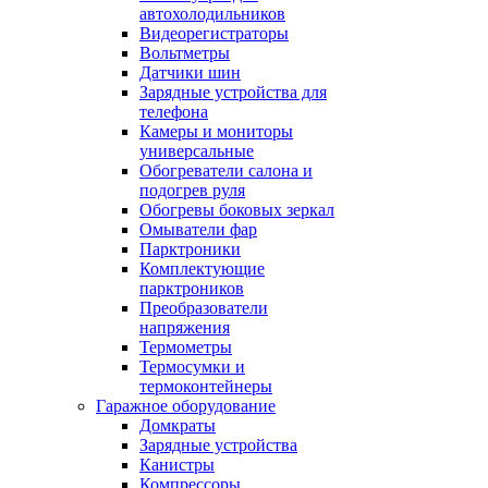
автохолодильников
Видеорегистраторы
Вольтметры
Датчики шин
Зарядные устройства для
телефона
Камеры и мониторы
универсальные
Обогреватели салона и
подогрев руля
Обогревы боковых зеркал
Омыватели фар
Парктроники
Комплектующие
парктроников
Преобразователи
напряжения
Термометры
Термосумки и
термоконтейнеры
Гаражное оборудование
Домкраты
Зарядные устройства
Канистры
Компрессоры