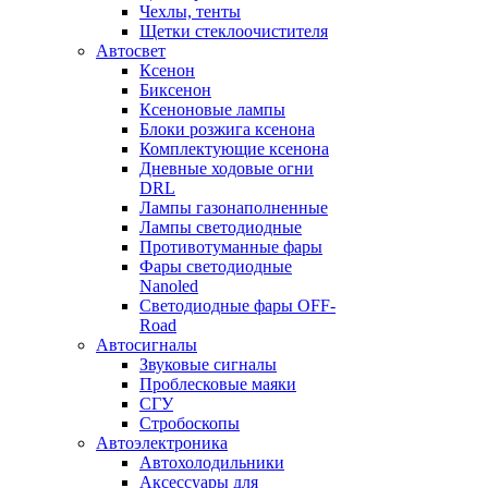
Чехлы, тенты
Щетки стеклоочистителя
Автосвет
Ксенон
Биксенон
Ксеноновые лампы
Блоки розжига ксенона
Комплектующие ксенона
Дневные ходовые огни
DRL
Лампы газонаполненные
Лампы светодиодные
Противотуманные фары
Фары светодиодные
Nanoled
Светодиодные фары OFF-
Road
Автосигналы
Звуковые сигналы
Проблесковые маяки
СГУ
Стробоскопы
Автоэлектроника
Автохолодильники
Аксессуары для