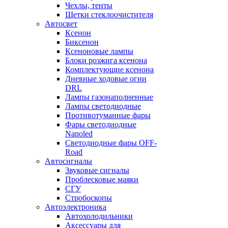
Чехлы, тенты
Щетки стеклоочистителя
Автосвет
Ксенон
Биксенон
Ксеноновые лампы
Блоки розжига ксенона
Комплектующие ксенона
Дневные ходовые огни
DRL
Лампы газонаполненные
Лампы светодиодные
Противотуманные фары
Фары светодиодные
Nanoled
Светодиодные фары OFF-
Road
Автосигналы
Звуковые сигналы
Проблесковые маяки
СГУ
Стробоскопы
Автоэлектроника
Автохолодильники
Аксессуары для