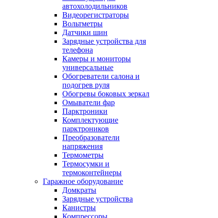
автохолодильников
Видеорегистраторы
Вольтметры
Датчики шин
Зарядные устройства для
телефона
Камеры и мониторы
универсальные
Обогреватели салона и
подогрев руля
Обогревы боковых зеркал
Омыватели фар
Парктроники
Комплектующие
парктроников
Преобразователи
напряжения
Термометры
Термосумки и
термоконтейнеры
Гаражное оборудование
Домкраты
Зарядные устройства
Канистры
Компрессоры