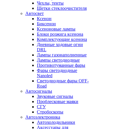
Чехлы, тенты
Щетки стеклоочистителя
Автосвет
Ксенон
Биксенон
Ксеноновые лампы
Блоки розжига ксенона
Комплектующие ксенона
Дневные ходовые огни
DRL
Лампы газонаполненные
Лампы светодиодные
Противотуманные фары
Фары светодиодные
Nanoled
Светодиодные фары OFF-
Road
Автосигналы
Звуковые сигналы
Проблесковые маяки
СГУ
Стробоскопы
Автоэлектроника
Автохолодильники
Аксессуары для