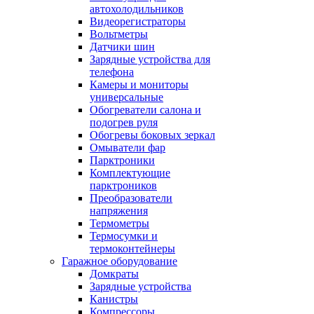
автохолодильников
Видеорегистраторы
Вольтметры
Датчики шин
Зарядные устройства для
телефона
Камеры и мониторы
универсальные
Обогреватели салона и
подогрев руля
Обогревы боковых зеркал
Омыватели фар
Парктроники
Комплектующие
парктроников
Преобразователи
напряжения
Термометры
Термосумки и
термоконтейнеры
Гаражное оборудование
Домкраты
Зарядные устройства
Канистры
Компрессоры