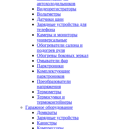
автохолодильников
Видеорегистраторы
Вольтметры
Датчики шин
Зарядные устройства для
телефона
Камеры и мониторы
универсальные
Обогреватели салона и
подогрев руля
Обогревы боковых зеркал
Омыватели фар
Парктроники
Комплектующие
парктроников
Преобразователи
напряжения
Термометры
Термосумки и
термоконтейнеры
Гаражное оборудование
Домкраты
Зарядные устройства
Канистры
Компрессоры