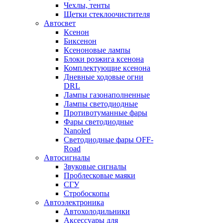
Чехлы, тенты
Щетки стеклоочистителя
Автосвет
Ксенон
Биксенон
Ксеноновые лампы
Блоки розжига ксенона
Комплектующие ксенона
Дневные ходовые огни
DRL
Лампы газонаполненные
Лампы светодиодные
Противотуманные фары
Фары светодиодные
Nanoled
Светодиодные фары OFF-
Road
Автосигналы
Звуковые сигналы
Проблесковые маяки
СГУ
Стробоскопы
Автоэлектроника
Автохолодильники
Аксессуары для