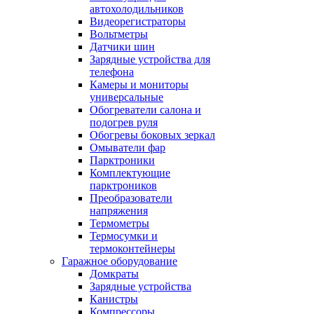
автохолодильников
Видеорегистраторы
Вольтметры
Датчики шин
Зарядные устройства для
телефона
Камеры и мониторы
универсальные
Обогреватели салона и
подогрев руля
Обогревы боковых зеркал
Омыватели фар
Парктроники
Комплектующие
парктроников
Преобразователи
напряжения
Термометры
Термосумки и
термоконтейнеры
Гаражное оборудование
Домкраты
Зарядные устройства
Канистры
Компрессоры