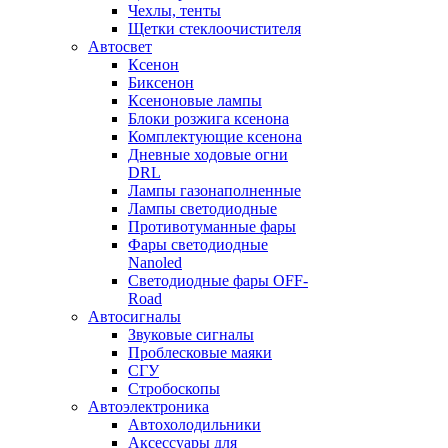
Чехлы, тенты
Щетки стеклоочистителя
Автосвет
Ксенон
Биксенон
Ксеноновые лампы
Блоки розжига ксенона
Комплектующие ксенона
Дневные ходовые огни
DRL
Лампы газонаполненные
Лампы светодиодные
Противотуманные фары
Фары светодиодные
Nanoled
Светодиодные фары OFF-
Road
Автосигналы
Звуковые сигналы
Проблесковые маяки
СГУ
Стробоскопы
Автоэлектроника
Автохолодильники
Аксессуары для