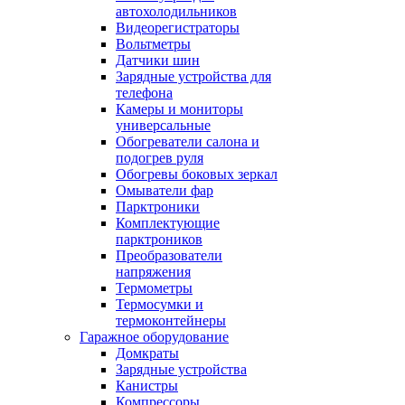
автохолодильников
Видеорегистраторы
Вольтметры
Датчики шин
Зарядные устройства для
телефона
Камеры и мониторы
универсальные
Обогреватели салона и
подогрев руля
Обогревы боковых зеркал
Омыватели фар
Парктроники
Комплектующие
парктроников
Преобразователи
напряжения
Термометры
Термосумки и
термоконтейнеры
Гаражное оборудование
Домкраты
Зарядные устройства
Канистры
Компрессоры