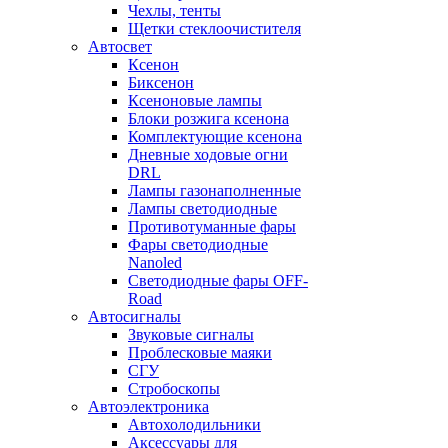
Чехлы, тенты
Щетки стеклоочистителя
Автосвет
Ксенон
Биксенон
Ксеноновые лампы
Блоки розжига ксенона
Комплектующие ксенона
Дневные ходовые огни
DRL
Лампы газонаполненные
Лампы светодиодные
Противотуманные фары
Фары светодиодные
Nanoled
Светодиодные фары OFF-
Road
Автосигналы
Звуковые сигналы
Проблесковые маяки
СГУ
Стробоскопы
Автоэлектроника
Автохолодильники
Аксессуары для