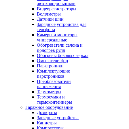
автохолодильников
Видеорегистраторы
Вольтметры
Датчики шин
Зарядные устройства для
телефона
Камеры и мониторы
универсальные
Обогреватели салона и
подогрев руля
Обогревы боковых зеркал
Омыватели фар
Парктроники
Комплектующие
парктроников
Преобразователи
напряжения
Термометры
Термосумки и
термоконтейнеры
Гаражное оборудование
Домкраты
Зарядные устройства
Канистры
Компрессоры