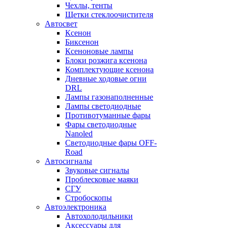
Чехлы, тенты
Щетки стеклоочистителя
Автосвет
Ксенон
Биксенон
Ксеноновые лампы
Блоки розжига ксенона
Комплектующие ксенона
Дневные ходовые огни
DRL
Лампы газонаполненные
Лампы светодиодные
Противотуманные фары
Фары светодиодные
Nanoled
Светодиодные фары OFF-
Road
Автосигналы
Звуковые сигналы
Проблесковые маяки
СГУ
Стробоскопы
Автоэлектроника
Автохолодильники
Аксессуары для