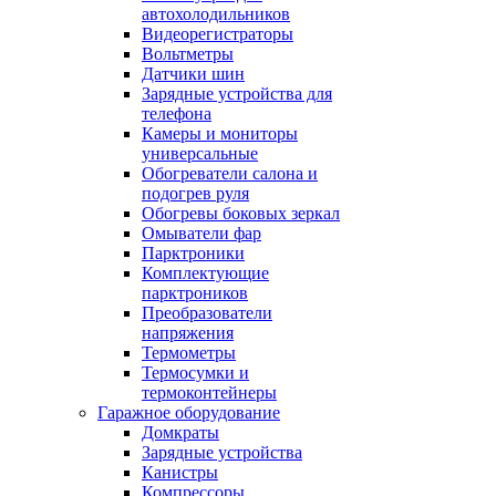
автохолодильников
Видеорегистраторы
Вольтметры
Датчики шин
Зарядные устройства для
телефона
Камеры и мониторы
универсальные
Обогреватели салона и
подогрев руля
Обогревы боковых зеркал
Омыватели фар
Парктроники
Комплектующие
парктроников
Преобразователи
напряжения
Термометры
Термосумки и
термоконтейнеры
Гаражное оборудование
Домкраты
Зарядные устройства
Канистры
Компрессоры