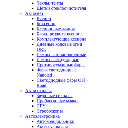
Чехлы, тенты
Щетки стеклоочистителя
Автосвет
Ксенон
Биксенон
Ксеноновые лампы
Блоки розжига ксенона
Комплектующие ксенона
Дневные ходовые огни
DRL
Лампы газонаполненные
Лампы светодиодные
Противотуманные фары
Фары светодиодные
Nanoled
Светодиодные фары OFF-
Road
Автосигналы
Звуковые сигналы
Проблесковые маяки
СГУ
Стробоскопы
Автоэлектроника
Автохолодильники
Аксессуары для