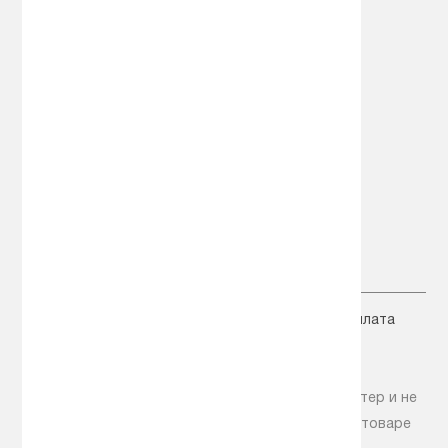
Специальные предложения
Карта сайта
Мой аккаунт
Вход
Корзина товаров
Сравнение товаров
+7 (495) 518-00-25
+7 (925) 518-00-25
zakaz@avto-hol.ru
Главная
Новости
Статьи
Доставка
Оплата
Акции
Контакты
Помощь
© OOO "Авто Маркет", 1997 - 2018
Информация на сайте носит справочный характер и не
является публичной офертой. Информацию о товаре