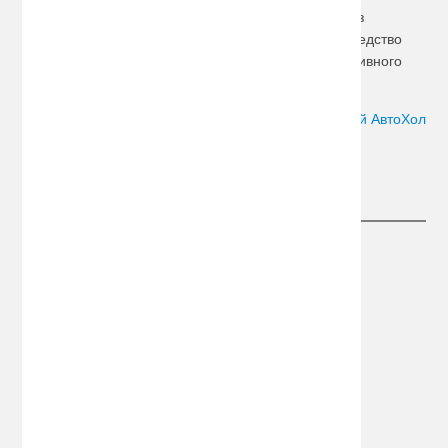
Например, закрытый тип изделия в форме
бокса
из
прочного и красивого пластика. Это прекрасное средство
для перевозки различных мелких вещей или спортивного
оборудования и инвентаря.
Автор:
Сергей АвтоХол
Следите за новостями
Информация
О компании
Информация о доставке
Конфиденциальность
Политика обработки ПД
Дополнительно
Оптовым покупателям