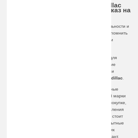
Хотите купить багажник на Cadillac
по доступной цене, сделайте заказ на
сайте!
Трудно найти автомобиль с большим ореолом стильности и
привлекательности, чем Кадиллак. Стоит только вспомнить
автомобиль короля рок-н-ролла Элвиса Пресли или
знаковый розовый Кадиллак Мери Кей.
Как правило, не всегда все покупки или предметы для
перевозки успешно помещаются в заднее отделение
автомобиля. Вот именно в такой момент владелец и
понимает, что пришла пора купить
багажник на Cadillac
.
Выбирайте! На нашем сайте представлены различные
варианты подобных изделий для автомобилей этой марки
разных вариаций и годов выпусков. При выборе и покупке,
конечно же, нужно обращать внимание на тип крепления
багажника. Если возникают сложности с подбором, стоит
обратиться к представителям нашей компании. Опытные
специалисты обязательно подскажут, какой багажник
подойдет на авто, а также посоветуют лучший вариант.