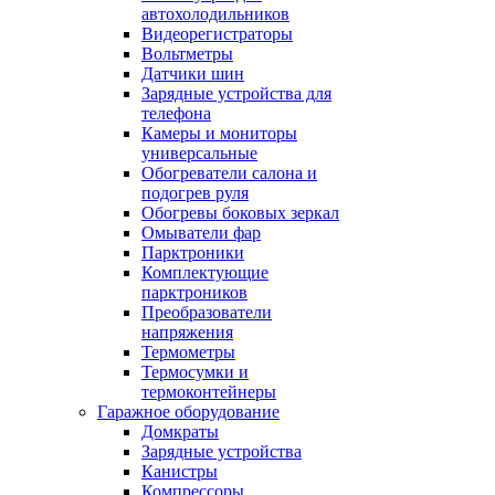
автохолодильников
Видеорегистраторы
Вольтметры
Датчики шин
Зарядные устройства для
телефона
Камеры и мониторы
универсальные
Обогреватели салона и
подогрев руля
Обогревы боковых зеркал
Омыватели фар
Парктроники
Комплектующие
парктроников
Преобразователи
напряжения
Термометры
Термосумки и
термоконтейнеры
Гаражное оборудование
Домкраты
Зарядные устройства
Канистры
Компрессоры