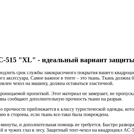
C-515 "XL" - идеальный вариант защиты
одлить срок службы лакокрасочного покрытия вашего квадроцик
го аксессуара. Самое важное в тенте – это ткань. Ткань должна
овлен чехол на машину, должна оставаться эластичной.
роницаемой пропиткой. Этот материал не замерзает, не пропуска
швы сообщают дополнительную прочность ткани на разрыв.
 прочности приближается к классу туристической одежды, кото
ию в стороны, если ткань все-таки была повреждена.
1 минуты, и дополнительная помощь не требуется. Быстро развор
й и чужих глаз в лесу. Защитный тент-чехол на квадроцикл AC-