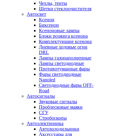
Чехлы, тенты
Щетки стеклоочистителя
Автосвет
Ксенон
Биксенон
Ксеноновые лампы
Блоки розжига ксенона
Комплектующие ксенона
Дневные ходовые огни
DRL
Лампы газонаполненные
Лампы светодиодные
Противотуманные фары
Фары светодиодные
Nanoled
Светодиодные фары OFF-
Road
Автосигналы
Звуковые сигналы
Проблесковые маяки
СГУ
Стробоскопы
Автоэлектроника
Автохолодильники
Аксессуары для