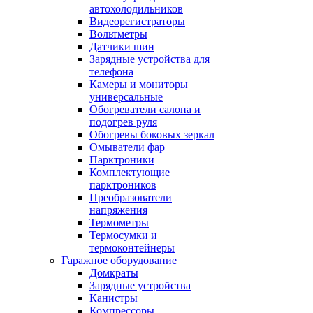
автохолодильников
Видеорегистраторы
Вольтметры
Датчики шин
Зарядные устройства для
телефона
Камеры и мониторы
универсальные
Обогреватели салона и
подогрев руля
Обогревы боковых зеркал
Омыватели фар
Парктроники
Комплектующие
парктроников
Преобразователи
напряжения
Термометры
Термосумки и
термоконтейнеры
Гаражное оборудование
Домкраты
Зарядные устройства
Канистры
Компрессоры