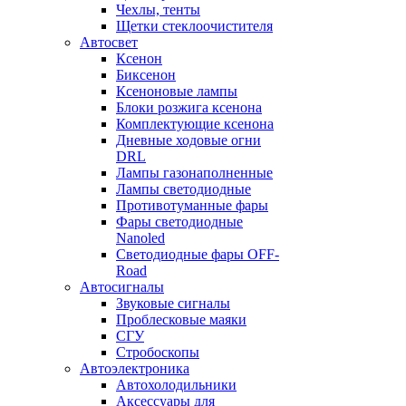
Чехлы, тенты
Щетки стеклоочистителя
Автосвет
Ксенон
Биксенон
Ксеноновые лампы
Блоки розжига ксенона
Комплектующие ксенона
Дневные ходовые огни
DRL
Лампы газонаполненные
Лампы светодиодные
Противотуманные фары
Фары светодиодные
Nanoled
Светодиодные фары OFF-
Road
Автосигналы
Звуковые сигналы
Проблесковые маяки
СГУ
Стробоскопы
Автоэлектроника
Автохолодильники
Аксессуары для