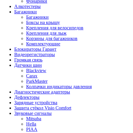
Фонарики
Алкотестеры
Багажники
Багажники
Боксы на крышу
Крепления для велосипедов
Крепления для лыж
Корзины для багажников
Комплектующие
Блокираторы Гарант
Видеорегистраторы
Громкая связь
Датчики шин
Blackview
Carax
ParkMaster
Колпачки индикаторы давления
Диагностические адаптеры
Дефлекторы
Зарядные устройства
Защита стёкол Visio Comfort
Звуковые сигналы
Mitsuba
Hella
PIAA