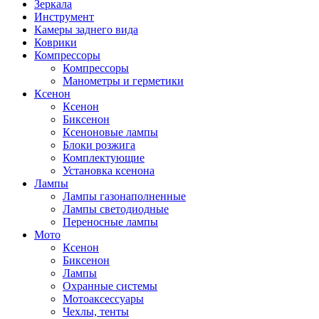
Зеркала
Инструмент
Камеры заднего вида
Коврики
Компрессоры
Компрессоры
Манометры и герметики
Ксенон
Ксенон
Биксенон
Ксеноновые лампы
Блоки розжига
Комплектующие
Установка ксенона
Лампы
Лампы газонаполненные
Лампы светодиодные
Переносные лампы
Мото
Ксенон
Биксенон
Лампы
Охранные системы
Мотоаксессуары
Чехлы, тенты