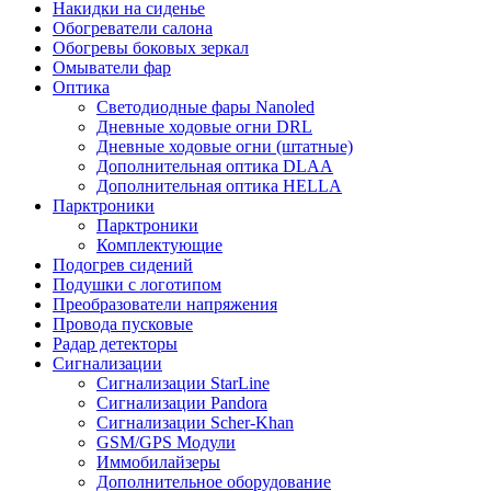
Накидки на сиденье
Обогреватели салона
Обогревы боковых зеркал
Омыватели фар
Оптика
Светодиодные фары Nanoled
Дневные ходовые огни DRL
Дневные ходовые огни (штатные)
Дополнительная оптика DLAA
Дополнительная оптика HELLA
Парктроники
Парктроники
Комплектующие
Подогрев сидений
Подушки с логотипом
Преобразователи напряжения
Провода пусковые
Радар детекторы
Сигнализации
Сигнализации StarLine
Сигнализации Pandora
Сигнализации Scher-Khan
GSM/GPS Модули
Иммобилайзеры
Дополнительное оборудование