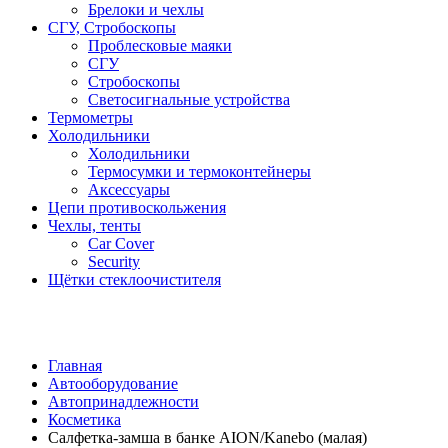
Брелоки и чехлы
СГУ, Стробоскопы
Проблесковые маяки
СГУ
Стробоскопы
Светосигнальные устройства
Термометры
Холодильники
Холодильники
Термосумки и термоконтейнеры
Аксессуары
Цепи противоскольжения
Чехлы, тенты
Car Cover
Security
Щётки стеклоочистителя
Главная
Автооборудование
Автопринадлежности
Косметика
Салфетка-замша в банке AION/Kanebo (малая)