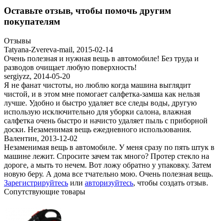
Оставьте отзыв, чтобы помочь другим
покупателям
Отзывы
Tatyana-Zvereva-mail
,
2015-02-14
Очень полезная и нужная вещь в автомобиле! Без труда и
разводов очищает любую поверхность!
sergiyzz
,
2014-05-20
Я не фанат чистоты, но люблю когда машина выглядит
чистой, и в этом мне помогает салфетка-замша как нельзя
лучше. Удобно и быстро удаляет все следы воды, другую
использую исключительно для уборки салона, влажная
салфетка очень быстро и начисто удаляет пыль с приборной
доски. Незаменимая вещь ежедневного использования.
Валентин
,
2013-12-02
Незаменимая вещь в автомобиле. У меня сразу по пять штук в
машине лежит. Спросите зачем так много? Протер стекло на
дороге, а мыть то нечем. Вот ложу обратно у упаковку. Затем
новую беру. А дома все тчательно мою. Очень полезная вещь.
Зарегистрируйтесь
или
авторизуйтесь
, чтобы создать отзыв.
Сопутствующие товары