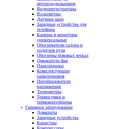
автохолодильников
Видеорегистраторы
Вольтметры
Датчики шин
Зарядные устройства для
телефона
Камеры и мониторы
универсальные
Обогреватели салона и
подогрев руля
Обогревы боковых зеркал
Омыватели фар
Парктроники
Комплектующие
парктроников
Преобразователи
напряжения
Термометры
Термосумки и
термоконтейнеры
Гаражное оборудование
Домкраты
Зарядные устройства
Канистры
Компрессоры