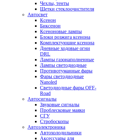
Чехлы, тенты
Щетки стеклоочистителя
Автосвет
Ксенон
Биксенон
Ксеноновые лампы
Блоки розжига ксенона
Комплектующие ксенона
Дневные ходовые огни
DRL
Лампы газонаполненные
Лампы светодиодные
Противотуманные фары
Фары светодиодные
Nanoled
Светодиодные фары OFF-
Road
Автосигналы
Звуковые сигналы
Проблесковые маяки
СГУ
Стробоскопы
Автоэлектроника
Автохолодильники
Аксессуары для