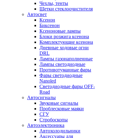
Чехлы, тенты
Щетки стеклоочистителя
Автосвет
Ксенон
Биксенон
Ксеноновые лампы
Блоки розжига ксенона
Комплектующие ксенона
Дневные ходовые огни
DRL
Лампы газонаполненные
Лампы светодиодные
Противотуманные фары
Фары светодиодные
Nanoled
Светодиодные фары OFF-
Road
Автосигналы
Звуковые сигналы
Проблесковые маяки
СГУ
Стробоскопы
Автоэлектроника
Автохолодильники
Аксессуары для