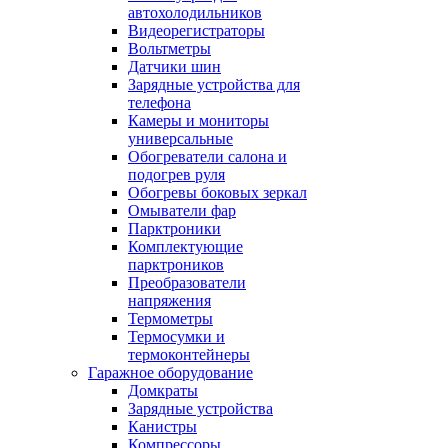
автохолодильников
Видеорегистраторы
Вольтметры
Датчики шин
Зарядные устройства для
телефона
Камеры и мониторы
универсальные
Обогреватели салона и
подогрев руля
Обогревы боковых зеркал
Омыватели фар
Парктроники
Комплектующие
парктроников
Преобразователи
напряжения
Термометры
Термосумки и
термоконтейнеры
Гаражное оборудование
Домкраты
Зарядные устройства
Канистры
Компрессоры