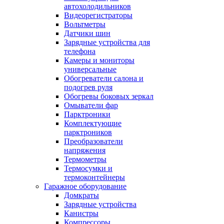
автохолодильников
Видеорегистраторы
Вольтметры
Датчики шин
Зарядные устройства для
телефона
Камеры и мониторы
универсальные
Обогреватели салона и
подогрев руля
Обогревы боковых зеркал
Омыватели фар
Парктроники
Комплектующие
парктроников
Преобразователи
напряжения
Термометры
Термосумки и
термоконтейнеры
Гаражное оборудование
Домкраты
Зарядные устройства
Канистры
Компрессоры