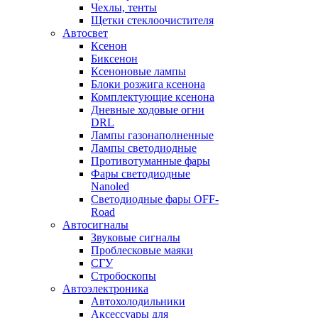
Чехлы, тенты
Щетки стеклоочистителя
Автосвет
Ксенон
Биксенон
Ксеноновые лампы
Блоки розжига ксенона
Комплектующие ксенона
Дневные ходовые огни
DRL
Лампы газонаполненные
Лампы светодиодные
Противотуманные фары
Фары светодиодные
Nanoled
Светодиодные фары OFF-
Road
Автосигналы
Звуковые сигналы
Проблесковые маяки
СГУ
Стробоскопы
Автоэлектроника
Автохолодильники
Аксессуары для