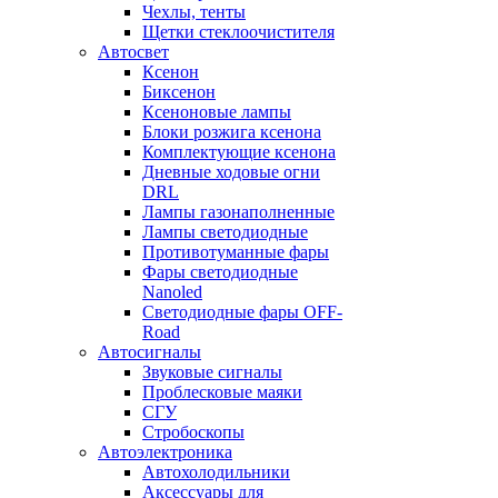
Чехлы, тенты
Щетки стеклоочистителя
Автосвет
Ксенон
Биксенон
Ксеноновые лампы
Блоки розжига ксенона
Комплектующие ксенона
Дневные ходовые огни
DRL
Лампы газонаполненные
Лампы светодиодные
Противотуманные фары
Фары светодиодные
Nanoled
Светодиодные фары OFF-
Road
Автосигналы
Звуковые сигналы
Проблесковые маяки
СГУ
Стробоскопы
Автоэлектроника
Автохолодильники
Аксессуары для