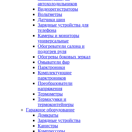
автохолодильников
Видеорегистраторы
Вольтметры
Датчики шин
Зарядные устройства для
телефона
Камеры и мониторы
универсальные
Обогреватели салона и
подогрев руля
Обогревы боковых зеркал
Омыватели фар
Парктроники
Комплектующие
парктроников
Преобразователи
напряжения
Термометры
Термосумки и
термоконтейнеры
Гаражное оборудование
Домкраты
Зарядные устройства
Канистры
Компрессоры