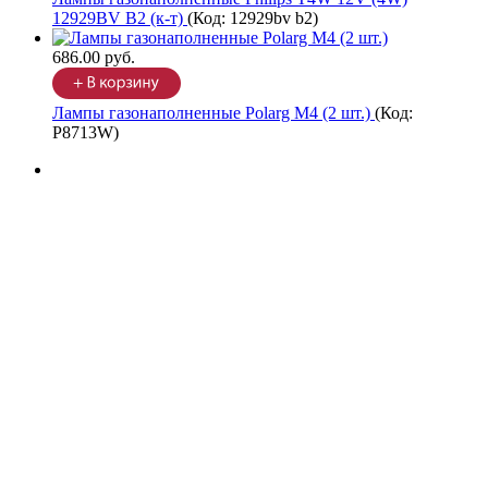
12929BV B2 (к-т)
(Код:
12929bv b2
)
686.00 руб.
Лампы газонаполненные Polarg M4 (2 шт.)
(Код:
P8713W
)