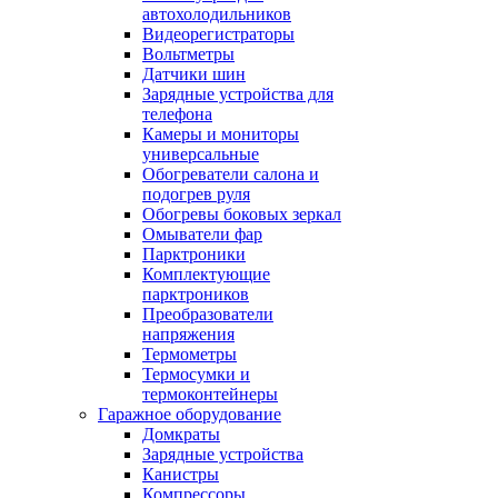
автохолодильников
Видеорегистраторы
Вольтметры
Датчики шин
Зарядные устройства для
телефона
Камеры и мониторы
универсальные
Обогреватели салона и
подогрев руля
Обогревы боковых зеркал
Омыватели фар
Парктроники
Комплектующие
парктроников
Преобразователи
напряжения
Термометры
Термосумки и
термоконтейнеры
Гаражное оборудование
Домкраты
Зарядные устройства
Канистры
Компрессоры