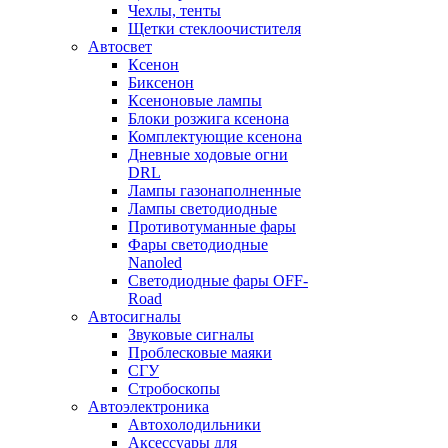
Чехлы, тенты
Щетки стеклоочистителя
Автосвет
Ксенон
Биксенон
Ксеноновые лампы
Блоки розжига ксенона
Комплектующие ксенона
Дневные ходовые огни
DRL
Лампы газонаполненные
Лампы светодиодные
Противотуманные фары
Фары светодиодные
Nanoled
Светодиодные фары OFF-
Road
Автосигналы
Звуковые сигналы
Проблесковые маяки
СГУ
Стробоскопы
Автоэлектроника
Автохолодильники
Аксессуары для