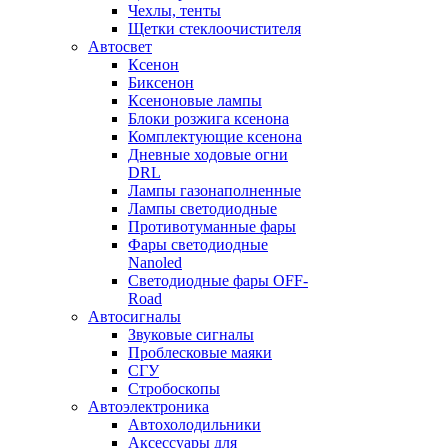
Чехлы, тенты
Щетки стеклоочистителя
Автосвет
Ксенон
Биксенон
Ксеноновые лампы
Блоки розжига ксенона
Комплектующие ксенона
Дневные ходовые огни
DRL
Лампы газонаполненные
Лампы светодиодные
Противотуманные фары
Фары светодиодные
Nanoled
Светодиодные фары OFF-
Road
Автосигналы
Звуковые сигналы
Проблесковые маяки
СГУ
Стробоскопы
Автоэлектроника
Автохолодильники
Аксессуары для