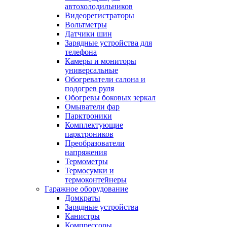
автохолодильников
Видеорегистраторы
Вольтметры
Датчики шин
Зарядные устройства для
телефона
Камеры и мониторы
универсальные
Обогреватели салона и
подогрев руля
Обогревы боковых зеркал
Омыватели фар
Парктроники
Комплектующие
парктроников
Преобразователи
напряжения
Термометры
Термосумки и
термоконтейнеры
Гаражное оборудование
Домкраты
Зарядные устройства
Канистры
Компрессоры