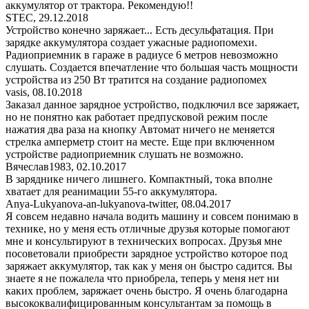
аккумулятор от трактора. Рекомендую!!
STEC
,
29.12.2018
Устройство конечно заряжает... Есть десульфатация. При
зарядке аккумулятора создает ужасные радиопомехи.
Радиоприемник в гараже в радиусе 6 метров невозможно
слушать. Создается впечатление что большая часть мощности
устройства из 250 Вт тратится на создание радиопомех
vasis
,
08.10.2018
Заказал данное зарядное устройство, подключил все заряжает,
но не понятно как работает предпусковой режим после
нажатия два раза на кнопку Автомат ничего не меняется
стрелка амперметр стоит на месте. Еще при включенном
устройстве радиоприемник слушать не возможно.
Вячеслав1983
,
02.10.2017
В заряднике ничего лишнего. Компактный, тока вполне
хватает для реанимации 55-го аккумулятора.
Anya-Lukyanova-an-lukyanova-twitter
,
08.04.2017
Я совсем недавно начала водить машину и совсем понимаю в
технике, но у меня есть отличные друзья которые помогают
мне и консультируют в технических вопросах. Друзья мне
посоветовали приобрести зарядное устройство которое под
заряжает аккумулятор, так как у меня он быстро садится. Вы
знаете я не пожалела что приобрела, теперь у меня нет ни
каких проблем, заряжает очень быстро. Я очень благодарна
высококвалифицированным консультантам за помощь в