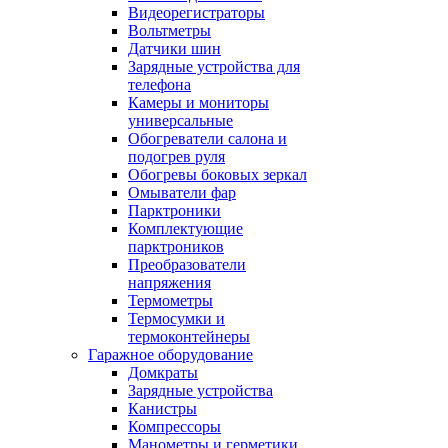
Видеорегистраторы
Вольтметры
Датчики шин
Зарядные устройства для
телефона
Камеры и мониторы
универсальные
Обогреватели салона и
подогрев руля
Обогревы боковых зеркал
Омыватели фар
Парктроники
Комплектующие
парктроников
Преобразователи
напряжения
Термометры
Термосумки и
термоконтейнеры
Гаражное оборудование
Домкраты
Зарядные устройства
Канистры
Компрессоры
Манометры и герметики