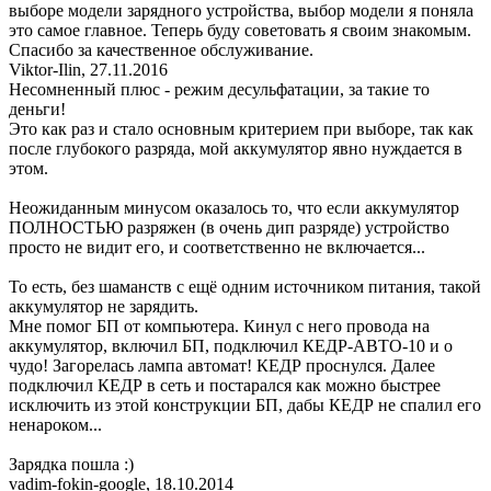
выборе модели зарядного устройства, выбор модели я поняла
это самое главное. Теперь буду советовать я своим знакомым.
Спасибо за качественное обслуживание.
Viktor-Ilin
,
27.11.2016
Несомненный плюс - режим десульфатации, за такие то
деньги!
Это как раз и стало основным критерием при выборе, так как
после глубокого разряда, мой аккумулятор явно нуждается в
этом.
Неожиданным минусом оказалось то, что если аккумулятор
ПОЛНОСТЬЮ разряжен (в очень дип разряде) устройство
просто не видит его, и соответственно не включается...
То есть, без шаманств с ещё одним источником питания, такой
аккумулятор не зарядить.
Мне помог БП от компьютера. Кинул с него провода на
аккумулятор, включил БП, подключил КЕДР-АВТО-10 и о
чудо! Загорелась лампа автомат! КЕДР проснулся. Далее
подключил КЕДР в сеть и постарался как можно быстрее
исключить из этой конструкции БП, дабы КЕДР не спалил его
ненароком...
Зарядка пошла :)
vadim-fokin-google
,
18.10.2014