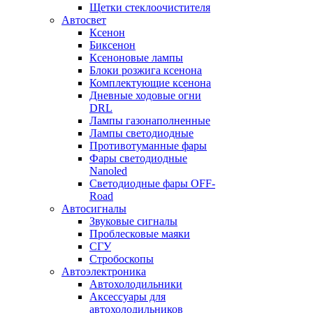
Щетки стеклоочистителя
Автосвет
Ксенон
Биксенон
Ксеноновые лампы
Блоки розжига ксенона
Комплектующие ксенона
Дневные ходовые огни
DRL
Лампы газонаполненные
Лампы светодиодные
Противотуманные фары
Фары светодиодные
Nanoled
Светодиодные фары OFF-
Road
Автосигналы
Звуковые сигналы
Проблесковые маяки
СГУ
Стробоскопы
Автоэлектроника
Автохолодильники
Аксессуары для
автохолодильников