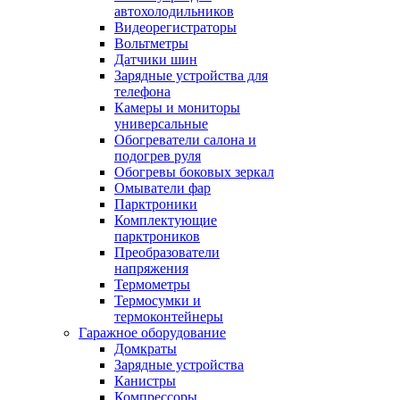
автохолодильников
Видеорегистраторы
Вольтметры
Датчики шин
Зарядные устройства для
телефона
Камеры и мониторы
универсальные
Обогреватели салона и
подогрев руля
Обогревы боковых зеркал
Омыватели фар
Парктроники
Комплектующие
парктроников
Преобразователи
напряжения
Термометры
Термосумки и
термоконтейнеры
Гаражное оборудование
Домкраты
Зарядные устройства
Канистры
Компрессоры