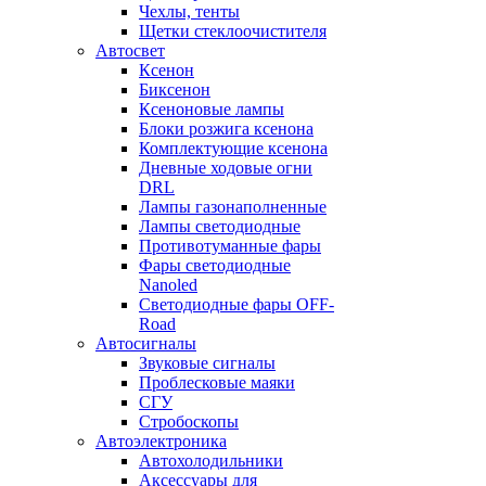
Чехлы, тенты
Щетки стеклоочистителя
Автосвет
Ксенон
Биксенон
Ксеноновые лампы
Блоки розжига ксенона
Комплектующие ксенона
Дневные ходовые огни
DRL
Лампы газонаполненные
Лампы светодиодные
Противотуманные фары
Фары светодиодные
Nanoled
Светодиодные фары OFF-
Road
Автосигналы
Звуковые сигналы
Проблесковые маяки
СГУ
Стробоскопы
Автоэлектроника
Автохолодильники
Аксессуары для