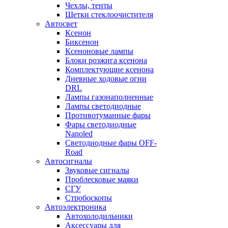
Чехлы, тенты
Щетки стеклоочистителя
Автосвет
Ксенон
Биксенон
Ксеноновые лампы
Блоки розжига ксенона
Комплектующие ксенона
Дневные ходовые огни
DRL
Лампы газонаполненные
Лампы светодиодные
Противотуманные фары
Фары светодиодные
Nanoled
Светодиодные фары OFF-
Road
Автосигналы
Звуковые сигналы
Проблесковые маяки
СГУ
Стробоскопы
Автоэлектроника
Автохолодильники
Аксессуары для