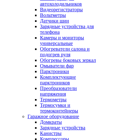
автохолодильников
Видеорегистраторы
Вольтметры
Датчики шин
Зарядные устройства для
телефона
Камеры и мониторы
универсальные
Обогреватели салона и
подогрев руля
Обогревы боковых зеркал
Омыватели фар
Парктроники
Комплектующие
парктроников
Преобразователи
напряжения
Термометры
Термосумки и
термоконтейнеры
Гаражное оборудование
Домкраты
Зарядные устройства
Канистры
Компрессоры