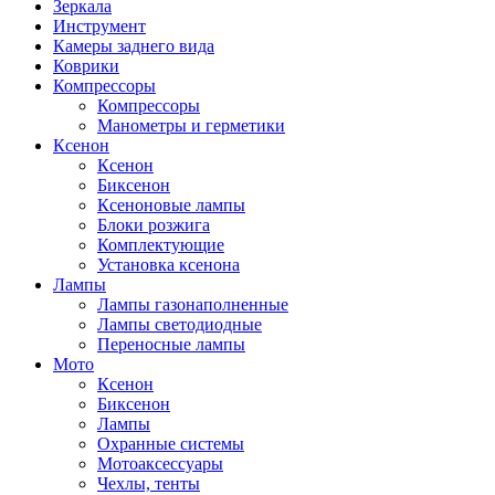
Зеркала
Инструмент
Камеры заднего вида
Коврики
Компрессоры
Компрессоры
Манометры и герметики
Ксенон
Ксенон
Биксенон
Ксеноновые лампы
Блоки розжига
Комплектующие
Установка ксенона
Лампы
Лампы газонаполненные
Лампы светодиодные
Переносные лампы
Мото
Ксенон
Биксенон
Лампы
Охранные системы
Мотоаксессуары
Чехлы, тенты