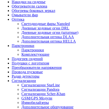
Накидки на сиденье
Обогреватели салона
Обогревы боковых зеркал
Омыватели фар
Оптика
Светодиодные фары Nanoled
Дневные ходовые огни DRL
Дневные ходовые огни (штатные)
Дополнительная оптика DLAA
Дополнительная оптика HELLA
Парктроники
Парктроники
Комплектующие
Подогрев сидений
Подушки с логотипом
Преобразователи напряжения
Провода пусковые
Радар детекторы
Сигнализации
Сигнализации StarLine
Сигнализации Pandora
Сигнализации Scher-Khan
GSM/GPS Модули
Иммобилайзеры
Дополнительное оборудование