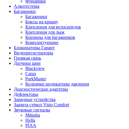
Фонарики
Алкотестеры
Багажники
Багажники
Боксы на крышу
Крепления для велосипедов
Крепления для лыж
Корзины для багажников
Комплектующие
Блокираторы Гарант
Видеорегистраторы
Громкая связь
Датчики шин
Blackview
Carax
ParkMaster
Колпачки индикаторы давления
Диагностические адаптеры
Дефлекторы
Зарядные устройства
Защита стёкол Visio Comfort
Звуковые сигналы
Mitsuba
Hella
PIAA