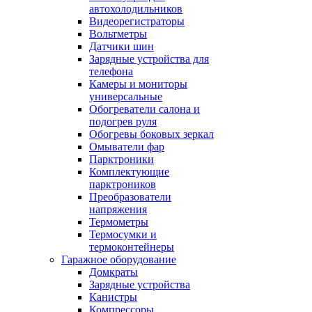
автохолодильников
Видеорегистраторы
Вольтметры
Датчики шин
Зарядные устройства для
телефона
Камеры и мониторы
универсальные
Обогреватели салона и
подогрев руля
Обогревы боковых зеркал
Омыватели фар
Парктроники
Комплектующие
парктроников
Преобразователи
напряжения
Термометры
Термосумки и
термоконтейнеры
Гаражное оборудование
Домкраты
Зарядные устройства
Канистры
Компрессоры