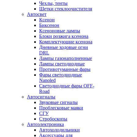
Чехлы, тенты
Щетки стеклоочистителя
Автосвет
Ксенон
Биксенон
Ксеноновые лампы
Блоки розжига ксенона
Комплектующие ксенона
Дневные ходовые огни
DRL
Лампы газонаполненные
Лампы светодиодные
Противотуманные фары
Фары светодиодные
Nanoled
Светодиодные фары OFF-
Road
Автосигналы
Звуковые сигналы
Проблесковые маяки
СГУ
Стробоскопы
Автоэлектроника
Автохолодильники
Аксессуары для