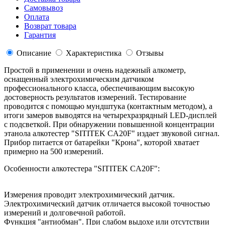
Самовывоз
Оплата
Возврат товара
Гарантия
Описание
Характеристика
Отзывы
Простой в применении и очень надежный алкометр,
оснащенный электрохимическим датчиком
профессионального класса, обеспечивающим высокую
достоверность результатов измерений. Тестирование
проводится с помощью мундштука (контактным методом), а
итоги замеров выводятся на четырехразрядный LED-дисплей
с подсветкой. При обнаружении повышенной концентрации
этанола алкотестер "SITITEK CA20F" издает звуковой сигнал.
Прибор питается от батарейки "Крона", которой хватает
примерно на 500 измерений.
Особенности алкотестера "SITITEK CA20F":
Измерения проводит электрохимический датчик.
Электрохимический датчик отличается высокой точностью
измерений и долговечной работой.
Функция "антиобман". При слабом выдохе или отсутствии