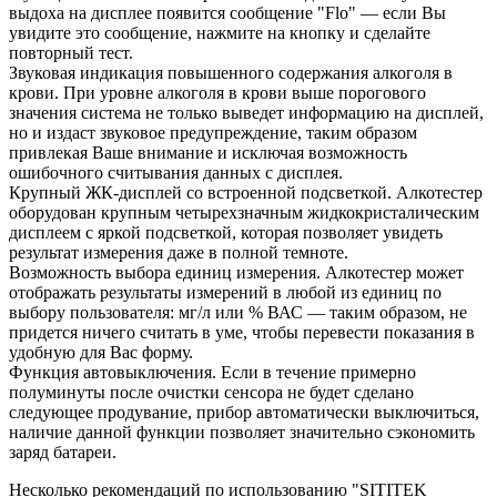
выдоха на дисплее появится сообщение "Flo" — если Вы
увидите это сообщение, нажмите на кнопку и сделайте
повторный тест.
Звуковая индикация повышенного содержания алкоголя в
крови. При уровне алкоголя в крови выше порогового
значения система не только выведет информацию на дисплей,
но и издаст звуковое предупреждение, таким образом
привлекая Ваше внимание и исключая возможность
ошибочного считывания данных с дисплея.
Крупный ЖК-дисплей со встроенной подсветкой. Алкотестер
оборудован крупным четырехзначным жидкокристалическим
дисплеем с яркой подсветкой, которая позволяет увидеть
результат измерения даже в полной темноте.
Возможность выбора единиц измерения. Алкотестер может
отображать результаты измерений в любой из единиц по
выбору пользователя: мг/л или % ВАС — таким образом, не
придется ничего считать в уме, чтобы перевести показания в
удобную для Вас форму.
Функция автовыключения. Если в течение примерно
полуминуты после очистки сенсора не будет сделано
следующее продувание, прибор автоматически выключиться,
наличие данной функции позволяет значительно сэкономить
заряд батареи.
Несколько рекомендаций по использованию "SITITEK