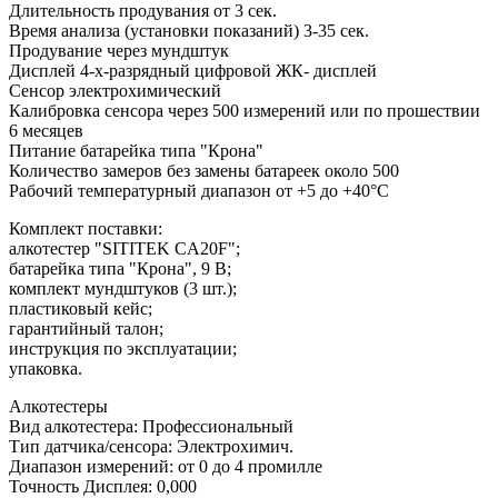
Длительность продувания от 3 сек.
Время анализа (установки показаний) 3-35 сек.
Продувание через мундштук
Дисплей 4-х-разрядный цифровой ЖК- дисплей
Сенсор электрохимический
Калибровка сенсора через 500 измерений или по прошествии
6 месяцев
Питание батарейка типа "Крона"
Количество замеров без замены батареек около 500
Рабочий температурный диапазон от +5 до +40°C
Комплект поставки:
алкотестер "SITITEK CA20F";
батарейка типа "Крона", 9 В;
комплект мундштуков (3 шт.);
пластиковый кейс;
гарантийный талон;
инструкция по эксплуатации;
упаковка.
Алкотестеры
Вид алкотестера
:
Профессиональный
Тип датчика/сенсора
:
Электрохимич.
Диапазон измерений
:
от 0 до 4 промилле
Точность Дисплея
:
0,000