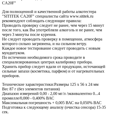
CA20F"
Для полноценной и качественной работы алкотестера
"SITITEK CA20F" специалисты сайта www.sititek.ru
рекомендуют соблюдать следующие правила:
Проводить проверку следует не ранее, чем через 15 минут
после того, как Вы употребляли алкоголь и не ранее, чем
через 3 минуты после курения.
Не следует проводить проверку в помещении, атмосфера
которого сильно загрязнена, и на сильном ветру.
Каждое новое тестирование следует проводить с новым
мундштуком.
По истечении необходимого срока проводите в
специализированных центрах калибровку прибора.
Хранить прибор следует вдали от продукции, источающей
сильные запахи (косметика, парфюм) и от нагревательных
приборов.
Технические характеристики:Размеры 125 х 56 х 24 мм
Вес 87 г (без элементов питания)
Диапазон измерений 0,00 - 2,00 мг/л /эквивалентно 0...4
промилле/0,000 - 0,400% ВАС
Максимальная погрешность + 0,005 ВАС на 0,050% ВАС
Подготовка к следующему анализу (очистка сенсора) 15-35
сек.