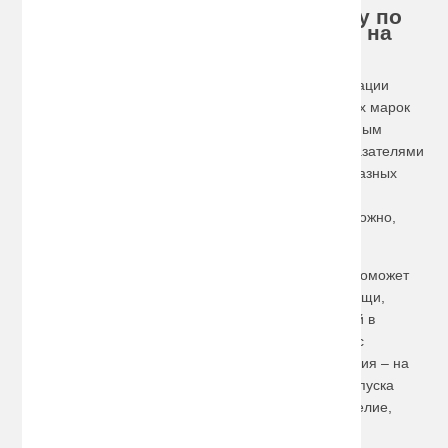
Хотите купить багажник на Geely по
доступной цене, сделайте заказ на
сайте!
Автомобили китайской транснациональной корпорации
давно завоевали себе почетное место среди других марок
транспортных средств. Они отличаются качественным
дизайном, доступной стоимостью и хорошими показателями
на дороге, благодаря чему активно покупаются в разных
странах, в том числе и в России. Увеличить
грузоподъемность и практичность такой машины можно,
если
купить багажник на Geely
.
Столь простое приспособление как автобагажник поможет
успешно перевозить крупные или неформатные вещи,
выезжать на пикник большой компанией с ночевкой в
палатке, путешествовать и ездить в командировки с
комфортом! Выбирается багажник по типу крепления – на
молдинги или на рамки дверей, а также по году выпуска
автомобиля и его серии. Это позволяет купить изделие,
идеально подходящее к конкретной машине.