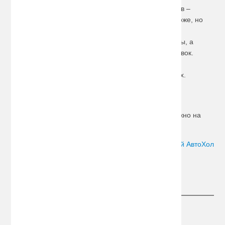
Существует и более передовой вариант багажников –
закрытый бокс
их твердого пластика. Он стоит дороже, но
обладает множеством важных преимуществ. Бокс
закрывается, что исключает попадание пыли и воды, а
также минимизирует кражу вещей во время остановок.
Выглядит такой багажник компактным и стильным,
выпускается в различных объемах и модификациях.
Особые крепления помогут успешно и безопасно
перевозить такие спортивные принадлежности как
сноуборды, лыжи
и
велосипеды
. Установить их можно на
заднем бампере, багажнике или на крыше авто.
Автор:
Сергей АвтоХол
Следите за новостями
Информация