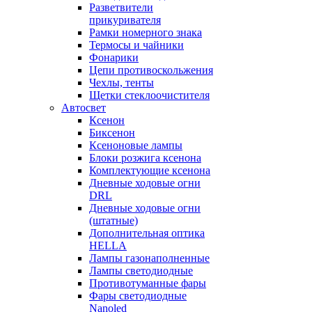
Разветвители
прикуривателя
Рамки номерного знака
Термосы и чайники
Фонарики
Цепи противоскольжения
Чехлы, тенты
Щетки стеклоочистителя
Автосвет
Ксенон
Биксенон
Ксеноновые лампы
Блоки розжига ксенона
Комплектующие ксенона
Дневные ходовые огни
DRL
Дневные ходовые огни
(штатные)
Дополнительная оптика
HELLA
Лампы газонаполненные
Лампы светодиодные
Противотуманные фары
Фары светодиодные
Nanoled