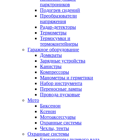
парктроников
Подогрев сидений
Преобразователи
напряжения
Радар-детекторы
Термометры
Термосумки и
термоконтейнеры
Гаражное оборудование
Домкраты
Зарядные устройства
Канистры
Компрессоры
Манометры и герметики
Набор инструмента
Переносные лампы
Провода пусковые
Мото
Биксенон
Ксенон
Мотоаксессуары
Охранные системы
Чехлы, тенты
Охранные системы
Блокираторы рулевого вала