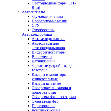
Светодиодные фары OFF-
Road
Автосигналы
Звуковые сигналы
Проблесковые маяки
СГУ
Стробоскопы
Автоэлектроника
Автохолодильники
Аксессуары для
автохолодильников
Видеорегистраторы
Вольтметры
Датчики шин
Зарядные устройства для
телефона
Камеры и мониторы
универсальные
Камеры штатные
Обогреватели салона и
подогрев руля
Обогревы боковых зеркал
Омыватели фар
Парктроники
Комплектующие