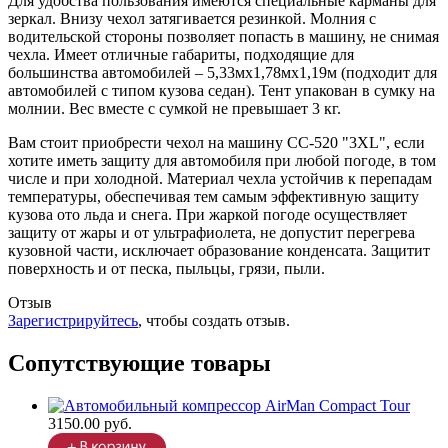
Для удобства пользования имеются специальные карманы для
зеркал. Внизу чехол затягивается резинкой. Молния с
водительской стороны позволяет попасть в машину, не снимая
чехла. Имеет отличные габариты, подходящие для
большинства автомобилей – 5,33мх1,78мх1,19м (подходит для
автомобилей с типом кузова седан). Тент упакован в сумку на
молнии. Вес вместе с сумкой не превышает 3 кг.
Вам стоит приобрести чехол на машину CC-520 "3XL", если
хотите иметь защиту для автомобиля при любой погоде, в том
числе и при холодной. Материал чехла устойчив к перепадам
температуры, обеспечивая тем самым эффективную защиту
кузова ото льда и снега. При жаркой погоде осуществляет
защиту от жары и от ультрафиолета, не допустит перегрева
кузовной части, исключает образование конденсата. Защитит
поверхность и от песка, пыльцы, грязи, пыли.
Отзыв
Зарегистрируйтесь
, чтобы создать отзыв.
Сопутствующие товары
3150.00 руб.