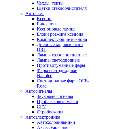
Чехлы, тенты
Щетки стеклоочистителя
Автосвет
Ксенон
Биксенон
Ксеноновые лампы
Блоки розжига ксенона
Комплектующие ксенона
Дневные ходовые огни
DRL
Лампы газонаполненные
Лампы светодиодные
Противотуманные фары
Фары светодиодные
Nanoled
Светодиодные фары OFF-
Road
Автосигналы
Звуковые сигналы
Проблесковые маяки
СГУ
Стробоскопы
Автоэлектроника
Автохолодильники
Аксессуары для