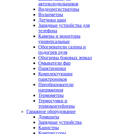
автохолодильников
Видеорегистраторы
Вольтметры
Датчики шин
Зарядные устройства для
телефона
Камеры и мониторы
универсальные
Обогреватели салона и
подогрев руля
Обогревы боковых зеркал
Омыватели фар
Парктроники
Комплектующие
парктроников
Преобразователи
напряжения
Термометры
Термосумки и
термоконтейнеры
Гаражное оборудование
Домкраты
Зарядные устройства
Канистры
Компрессоры