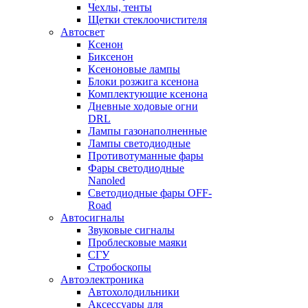
Чехлы, тенты
Щетки стеклоочистителя
Автосвет
Ксенон
Биксенон
Ксеноновые лампы
Блоки розжига ксенона
Комплектующие ксенона
Дневные ходовые огни
DRL
Лампы газонаполненные
Лампы светодиодные
Противотуманные фары
Фары светодиодные
Nanoled
Светодиодные фары OFF-
Road
Автосигналы
Звуковые сигналы
Проблесковые маяки
СГУ
Стробоскопы
Автоэлектроника
Автохолодильники
Аксессуары для