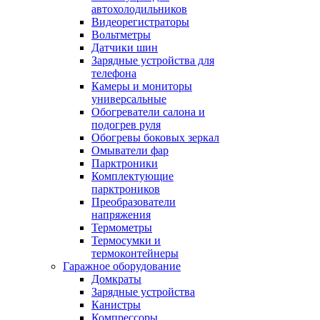
автохолодильников
Видеорегистраторы
Вольтметры
Датчики шин
Зарядные устройства для
телефона
Камеры и мониторы
универсальные
Обогреватели салона и
подогрев руля
Обогревы боковых зеркал
Омыватели фар
Парктроники
Комплектующие
парктроников
Преобразователи
напряжения
Термометры
Термосумки и
термоконтейнеры
Гаражное оборудование
Домкраты
Зарядные устройства
Канистры
Компрессоры