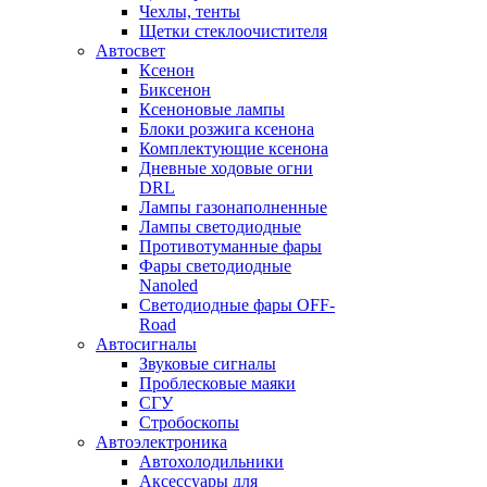
Чехлы, тенты
Щетки стеклоочистителя
Автосвет
Ксенон
Биксенон
Ксеноновые лампы
Блоки розжига ксенона
Комплектующие ксенона
Дневные ходовые огни
DRL
Лампы газонаполненные
Лампы светодиодные
Противотуманные фары
Фары светодиодные
Nanoled
Светодиодные фары OFF-
Road
Автосигналы
Звуковые сигналы
Проблесковые маяки
СГУ
Стробоскопы
Автоэлектроника
Автохолодильники
Аксессуары для