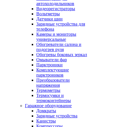
автохолодильников
Видеорегистраторы
Вольтметры
Датчики шин
Зарядные устройства для
телефона
Камеры и мониторы
универсальные
Обогреватели салона и
подогрев руля
Обогревы боковых зеркал
Омыватели фар
Парктроники
Комплектующие
парктроников
Преобразователи
напряжения
Термометры
Термосумки и
термоконтейнеры
Гаражное оборудование
Домкраты
Зарядные устройства
Канистры
Компрессоры