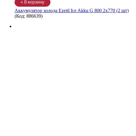
Аккумулятор холода Ezetil Ice Akku G 800 2x770 (2 шт)
(Код:
886639
)