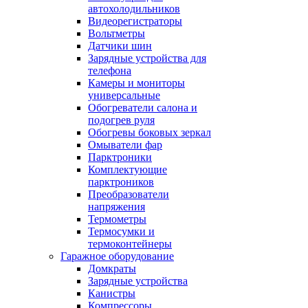
автохолодильников
Видеорегистраторы
Вольтметры
Датчики шин
Зарядные устройства для
телефона
Камеры и мониторы
универсальные
Обогреватели салона и
подогрев руля
Обогревы боковых зеркал
Омыватели фар
Парктроники
Комплектующие
парктроников
Преобразователи
напряжения
Термометры
Термосумки и
термоконтейнеры
Гаражное оборудование
Домкраты
Зарядные устройства
Канистры
Компрессоры