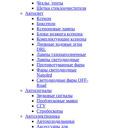
Чехлы, тенты
Щетки стеклоочистителя
Автосвет
Ксенон
Биксенон
Ксеноновые лампы
Блоки розжига ксенона
Комплектующие ксенона
Дневные ходовые огни
DRL
Лампы газонаполненные
Лампы светодиодные
Противотуманные фары
Фары светодиодные
Nanoled
Светодиодные фары OFF-
Road
Автосигналы
Звуковые сигналы
Проблесковые маяки
СГУ
Стробоскопы
Автоэлектроника
Автохолодильники
Аксессуары для