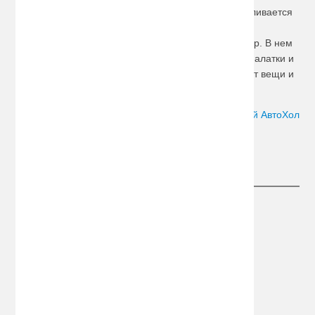
обеспечивает закрытый
багажник-бокс
. Он изготавливается
из прочных, стойких к механическим воздействиям
пластиков, не боится влаги и перепадов температур. В нем
можно перевозить снаряжение, спальные мешки, палатки и
многое другое. Более того, бокс надежно защищает вещи и
от попыток совершения кражи.
Автор:
Сергей АвтоХол
Следите за новостями
Информация
О компании
Информация о доставке
Конфиденциальность
Политика обработки ПД
Дополнительно