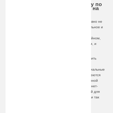
Хотите купить багажник на Chery по
доступной цене, сделайте заказ на
сайте!
Китайская автомобильная промышленность уже давно не
воспринимается как нечто не слишком привлекательное и
«дешевое». Например, автомобили марки Chery
привлекают покупателей своим современным дизайном,
ничуть не уступающим лучшим западным образцам, и
весьма доступными ценами.
Для наиболее востребованных моделей можно купить
багажник на Chery
с креплением на рейлинги –
расположенные вдоль боковых частей крыши специальные
молдинги. Для других моделей у нас в продаже имеются
багажники с креплением на гладкую крышу, за дверной
проем. А для туристов и любителей спорта в интернет-
магазине Avto-Hol найдутся разные виды креплений для
спортивных принадлежностей –
лыж
,
велосипедов
и так
далее.
Наибольшую защиту и сохранность содержимого