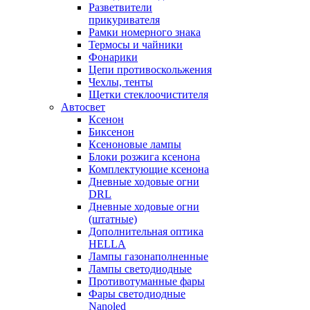
Разветвители
прикуривателя
Рамки номерного знака
Термосы и чайники
Фонарики
Цепи противоскольжения
Чехлы, тенты
Щетки стеклоочистителя
Автосвет
Ксенон
Биксенон
Ксеноновые лампы
Блоки розжига ксенона
Комплектующие ксенона
Дневные ходовые огни
DRL
Дневные ходовые огни
(штатные)
Дополнительная оптика
HELLA
Лампы газонаполненные
Лампы светодиодные
Противотуманные фары
Фары светодиодные
Nanoled