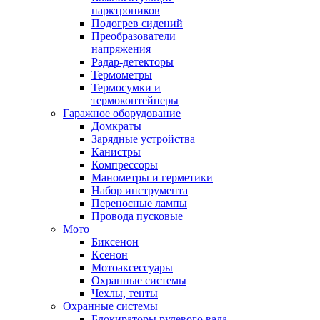
парктроников
Подогрев сидений
Преобразователи
напряжения
Радар-детекторы
Термометры
Термосумки и
термоконтейнеры
Гаражное оборудование
Домкраты
Зарядные устройства
Канистры
Компрессоры
Манометры и герметики
Набор инструмента
Переносные лампы
Провода пусковые
Мото
Биксенон
Ксенон
Мотоаксессуары
Охранные системы
Чехлы, тенты
Охранные системы
Блокираторы рулевого вала