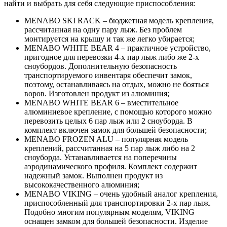
найти и выбрать для себя следующие приспособления:
MENABO SKI RACK – бюджетная модель крепления,
рассчитанная на одну пару лыж. Без проблем
монтируется на крышу и так же легко убирается;
MENABO WHITE BEAR 4 – практичное устройство,
пригодное для перевозки 4-х пар лыж либо же 2-х
сноубордов. Дополнительную безопасность
транспортируемого инвентаря обеспечит замок,
поэтому, останавливаясь на отдых, можно не бояться
воров. Изготовлен продукт из алюминия;
MENABO WHITE BEAR 6 – вместительное
алюминиевое крепление, с помощью которого можно
перевозить целых 6 пар лыж или 2 сноуборда. В
комплект включен замок для большей безопасности;
MENABO FROZEN ALU – популярная модель
креплений, рассчитанная на 5 пар лыж либо на 2
сноуборда. Устанавливается на поперечины
аэродинамического профиля. Комплект содержит
надежный замок. Выполнен продукт из
высококачественного алюминия;
MENABO VIKING – очень удобный аналог крепления,
приспособленный для транспортировки 2-х пар лыж.
Подобно многим популярным моделям, VIKING
оснащен замком для большей безопасности. Изделие