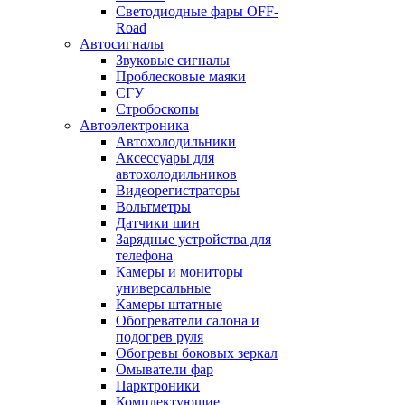
Светодиодные фары OFF-
Road
Автосигналы
Звуковые сигналы
Проблесковые маяки
СГУ
Стробоскопы
Автоэлектроника
Автохолодильники
Аксессуары для
автохолодильников
Видеорегистраторы
Вольтметры
Датчики шин
Зарядные устройства для
телефона
Камеры и мониторы
универсальные
Камеры штатные
Обогреватели салона и
подогрев руля
Обогревы боковых зеркал
Омыватели фар
Парктроники
Комплектующие