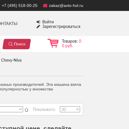
+7 (495) 518-00-25
zakaz@avto-hol.ru
Войти
ОНТАКТЫ
Зарегистрироваться
Товаров:
0
0 руб.
Chevy-Niva
разных производителей. Эта машина взяла
 популярностью у множества
Показывать:
ступной цене, сделайте