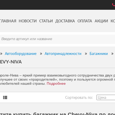
ГЛАВНАЯ
НОВОСТИ
СТАТЬИ
ДОСТАВКА
ОПЛАТА
АКЦИИ
К
Автооборудование
Автопринадлежности
Багажники
EVY-NIVA
роле-Нива – яркий пример взаимовыгодного сотрудничества двух 
 лучшее от своих «прародителей», поэтому и пользуется огромной
олюбителей нашей страны.
Подробнее
Сортировать по:
тите купить багажник на Chevy-Niva по до