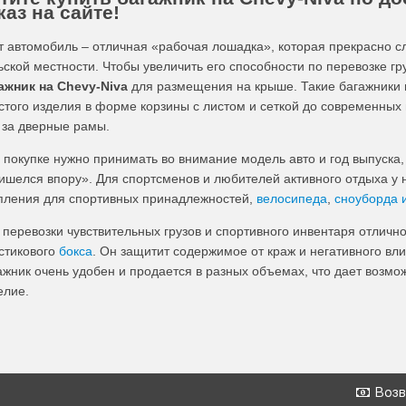
каз на сайте!
т автомобиль – отличная «рабочая лошадка», которая прекрасно служ
ьской местности. Чтобы увеличить его способности по перевозке гр
ажник на Chevy-Niva
для размещения на крыше. Такие багажники 
стого изделия в форме корзины с листом и сеткой до современны
 за дверные рамы.
 покупке нужно принимать во внимание модель авто и год выпуска
ишелся впору». Для спортсменов и любителей активного отдыха у
пления для спортивных принадлежностей,
велосипеда
,
сноуборда 
 перевозки чувствительных грузов и спортивного инвентаря отличн
стикового
бокса
. Он защитит содержимое от краж и негативного вл
ажник очень удобен и продается в разных объемах, что дает возм
елие.
Возв