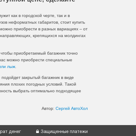
ит как в городской черте, так и в
узов неформатных габаритов, стоит купить
можно приобрести в разных вариациях – от
х направляющих, крепящихся на молдингах
, чтобы приобретаемый багажник точно
 нас можно приобрести специальные
или лыж
.
о подойдет закрытый багажник в виде
ияния плохих погодных условий. Такой
ожность выбрать оптимально подходящее
Автор:
Сергей АвтоХол
рат денег
Защищенные платежи