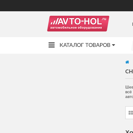
CH
Шев
всё
авт
Хо