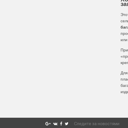
за
Это
сел
баг
про
или
При
«пр
кре
Для
пла
баг
изд
Следите за новостями