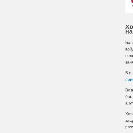
Хо
на
Баг
вой
вел
зан
В и
при
Воз
баг
а э
Хор
защ
раз