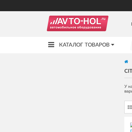
CI
У н
вар