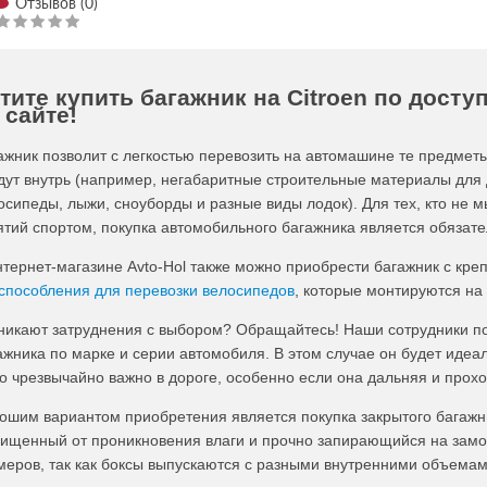
Отзывов (0)
тите купить багажник на Citroen по досту
 сайте!
ажник позволит с легкостью перевозить на автомашине те предмет
дут внутрь (например, негабаритные строительные материалы для 
осипеды, лыжи, сноуборды и разные виды лодок). Для тех, кто не 
ятий спортом, покупка автомобильного багажника является обязат
нтернет-магазине Avto-Hol также можно приобрести багажник с кр
способления для перевозки велосипедов
, которые монтируются на
никают затруднения с выбором? Обращайтесь! Наши сотрудники п
ажника по марке и серии автомобиля. В этом случае он будет идеа
то чрезвычайно важно в дороге, особенно если она дальняя и прохо
ошим вариантом приобретения является покупка закрытого багажни
ищенный от проникновения влаги и прочно запирающийся на замо
меров, так как боксы выпускаются с разными внутренними объемам