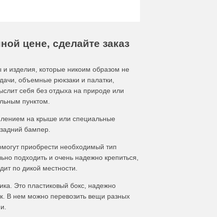
пной цене, сделайте заказ
ы и изделия, которые никоим образом не
дачи, объемные рюкзаки и палатки,
мыслит себя без отдыха на природе или
ельным пунктом.
еплением на крыше или специальные
 задний бампер.
омогут приобрести необходимый тип
льно подходить и очень надежно крепиться,
дит по дикой местности.
ка. Это пластиковый бокс, надежно
к. В нем можно перевозить вещи разных
и.