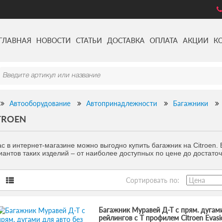
ГЛАВНАЯ
НОВОСТИ
СТАТЬИ
ДОСТАВКА
ОПЛАТА
АКЦИИ
К
Автооборудование
Автопринадлежности
Багажники
TROEN
ас в интернет-магазине можно выгодно купить багажник на Citroen.
иантов таких изделий – от наиболее доступных по цене до достаточ
Сортировать по:
Багажник Муравей Д-Т с прям. дугами
рейлингов с Т профилем Citroen Evas