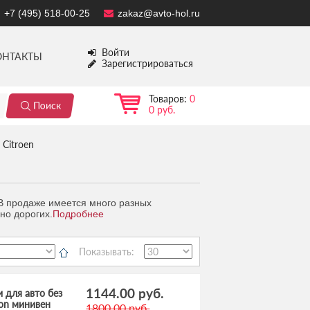
+7 (495) 518-00-25
zakaz@avto-hol.ru
Войти
ОНТАКТЫ
Зарегистрироваться
Товаров:
0
0 руб.
Citroen
 В продаже имеется много разных
но дорогих.
Подробнее
Показывать:
1144.00 руб.
 для авто без
ion минивен
1800.00 руб.