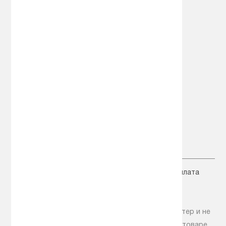
Специальные предложения
Карта сайта
Мой аккаунт
Вход
Корзина товаров
Сравнение товаров
+7 (495) 518-00-25
+7 (925) 518-00-25
zakaz@avto-hol.ru
Главная
Новости
Статьи
Доставка
Оплата
Акции
Контакты
Помощь
© OOO "Авто Маркет", 1997 - 2018
Информация на сайте носит справочный характер и не
является публичной офертой. Информацию о товаре