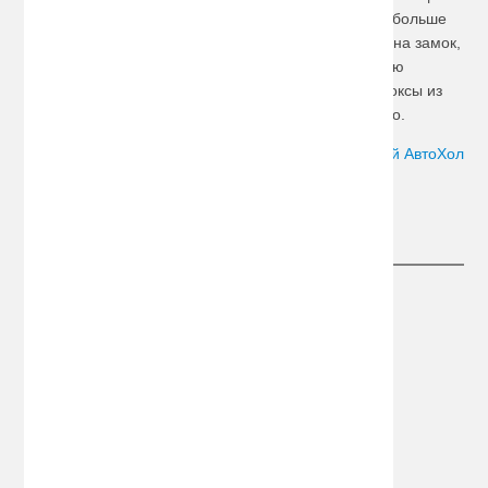
дорожного снаряжения, а также палаток и одежды больше
всего подойдет пластиковый
бокс
. Он закрывается на замок,
имеет обтекаемую форму, не мешающую движению
машины, и различную емкость. Изготавливаются боксы из
качественной пластмассы и выглядят очень стильно.
Автор:
Сергей АвтоХол
Следите за новостями
Информация
О компании
Информация о доставке
Конфиденциальность
Политика обработки ПД
Дополнительно
Оптовым покупателям