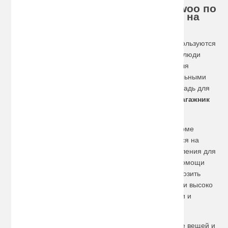
Хотите купить багажник на Daewoo по
доступной цене, сделайте заказ на
сайте!
Автомобили этой известной корейской компании пользуются
огромной популярностью в нашей стране. Многие люди
успешно используют их как городские машины и для
поездок на дачу, а также по работе и с развлекательными
целями. Для того, чтобы увеличить полезную площадь для
перевозки различных грузов, необходимо купить
багажник
на Daewoo
.
У нас представлены багажники в классической форме
корзины
, для крепления на молдинги, цепляющиеся на
дверные рамы, а также специализированные крепления для
спортивного инвентаря и принадлежностей. При помощи
купленных у нас изделий можно с легкостью перевозить
лыжи, сноуборды
и
велосипеды
. Такие возможности высоко
оценят любители спорта и туризма, а также рыбаки и
охотники.
Для транспортировки более чувствительных к влаге вещей и