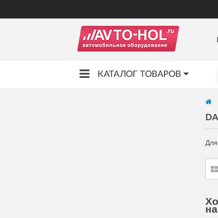
DA
Для
Хо
на