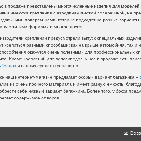
ас в продаже представлены многочисленные изделия для моделей э
ичии имеются крепления с аэродинамической поперечиной, не пр
аздвижными поперечинами, которые подходят на разные варианты 
моугольными формами и многое другое.
изводители креплений предусмотрели выпуск специальных издел
ут крепиться разными способами: как на крыше автомобиля, так и 
способления окажутся очень полезными для профессиональных сп
ыха. Кроме креплений для велосипедов, у нас в продаже есть при
убордов
и водных средств транспорта.
же наш интернет-магазин предлагает особый вариант багажника –
елие из очень прочного материала и имеет разную емкость, благод
обрести себе нужный вариант багажника. Более того, у бокса пред
регает содержимое от воров.
Возв