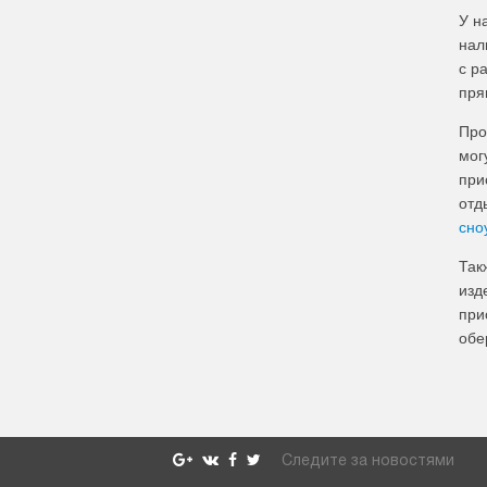
У н
нал
с р
пря
Про
мог
при
отд
сно
Так
изд
при
обе
Следите за новостями