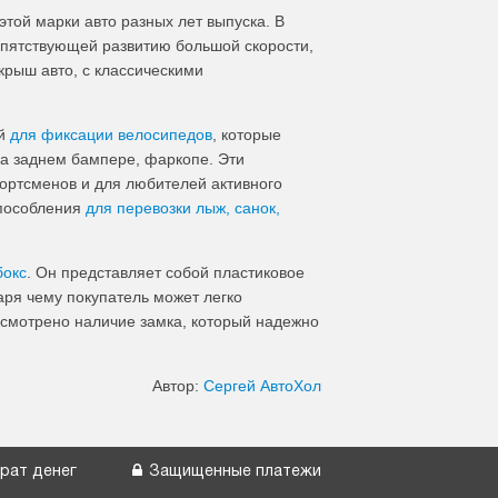
той марки авто разных лет выпуска. В
епятствующей развитию большой скорости,
крыш авто, с классическими
ий
для фиксации велосипедов
, которые
на заднем бампере, фаркопе. Эти
ортсменов и для любителей активного
способления
для перевозки лыж, санок,
бокс
. Он представляет собой пластиковое
аря чему покупатель может легко
усмотрено наличие замка, который надежно
Автор:
Сергей АвтоХол
рат денег
Защищенные платежи