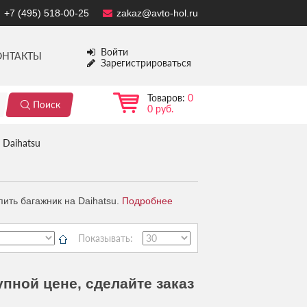
+7 (495) 518-00-25
zakaz@avto-hol.ru
Войти
ОНТАКТЫ
Зарегистрироваться
Товаров:
0
0 руб.
Daihatsu
ить багажник на Daihatsu.
Подробнее
Показывать:
упной цене, сделайте заказ