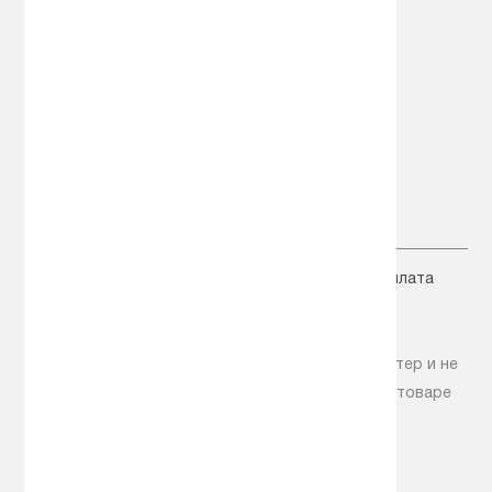
Вход
Корзина товаров
Сравнение товаров
+7 (495) 518-00-25
+7 (925) 518-00-25
zakaz@avto-hol.ru
Главная
Новости
Статьи
Доставка
Оплата
Акции
Контакты
Помощь
© OOO "Авто Маркет", 1997 - 2018
Информация на сайте носит справочный характер и не
является публичной офертой. Информацию о товаре
уточняйте у менеджеров.