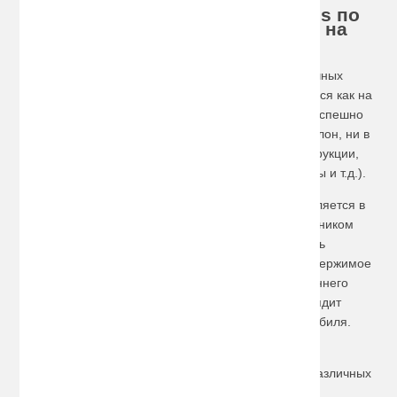
Хотите купить багажник на Lexus по
доступной цене, сделайте заказ на
сайте!
Наша компания предлагает большой выбор различных
автомобильных багажников, которые могут крепиться как на
рамки дверей, так и на молдинги. Они позволяют успешно
перевозить грузы, которые не помещаются ни в салон, ни в
багажный отсек автомобиля (длинномерные конструкции,
крупные вещи, некоторые строительные материалы и т.д.).
Если же владелец такой машины как Lexus отправляется в
путешествие или является заядлым рыбаком, охотником
либо туристом, тогда лучше всего приобрести очень
удобный
багажник-бокс
. Он отлично защищает содержимое
от влаги, пыли и грязи, сильного солнца и постороннего
проникновения. Бокс закрывается на замок и выглядит
стильно и модно, не портя облика дорогого автомобиля.
Но и это ещё не всё! Любители спорта наверняка
порадуются наличию у нас большого количества различных
креплений для спортивного инвентаря, включая